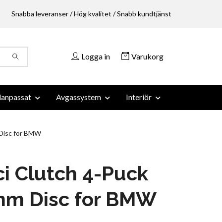
Snabba leveranser / Hög kvalitet / Snabb kundtjänst
Logga in
Varukorg
anpassat
Avgassystem
Interiör
Disc for BMW
i Clutch 4-Puck
mm Disc for BMW