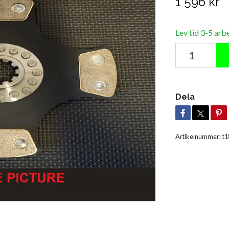
1 596 kr
Lev tid 3-5 arb
Dela
Artikelnummer:
t