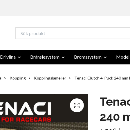
Drivlina
Bränslesystem
Bromssystem
Modell
a
Koppling
Kopplingslameller
Tenaci Clutch 4-Puck 240 mm 
Tenac
240 