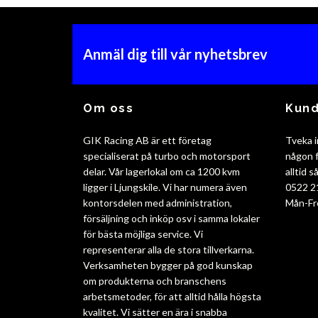
Anmäl dig till vår nyhetsbrev
Om oss
Kund
GIK Racing AB är ett företag
Tveka i
specialiserat på turbo och motorsport
någon f
delar. Vår lagerlokal om ca 1200 kvm
alltid 
ligger i Ljungskile. Vi har numera även
0522 2
kontorsdelen med administration,
Mån-Fr
försäljning och inköp osv i samma lokaler
för bästa möjliga service. Vi
representerar alla de stora tillverkarna.
Verksamheten bygger på god kunskap
om produkterna och branschens
arbetsmetoder, för att alltid hålla högsta
kvalitet. Vi sätter en ära i snabba