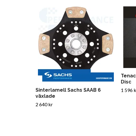
Tenac
Disc
Sinterlamell Sachs SAAB 6
1 596 k
växlade
2 640 kr