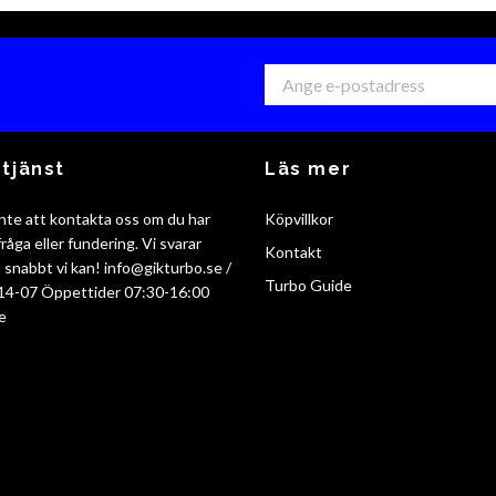
tjänst
Läs mer
nte att kontakta oss om du har
Köpvillkor
råga eller fundering. Vi svarar
Kontakt
så snabbt vi kan!
info@gikturbo.se
/
Turbo Guide
14-07 Öppettider 07:30-16:00
e