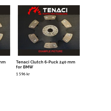
Tenaci Clut
for Mercede
1 596 kr
 mm
Tenaci Clutch 6-Puck 240 mm
for BMW
1 596 kr