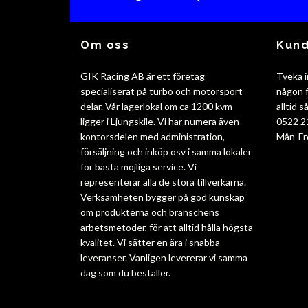
Om oss
Kund
GIK Racing AB är ett företag
Tveka i
specialiserat på turbo och motorsport
någon f
delar. Vår lagerlokal om ca 1200 kvm
alltid 
ligger i Ljungskile. Vi har numera även
0522 2
kontorsdelen med administration,
Mån-Fr
försäljning och inköp osv i samma lokaler
för bästa möjliga service. Vi
representerar alla de stora tillverkarna.
Verksamheten bygger på god kunskap
om produkterna och branschens
arbetsmetoder, för att alltid hålla högsta
kvalitet. Vi sätter en ära i snabba
leveranser. Vanligen levererar vi samma
dag som du beställer.