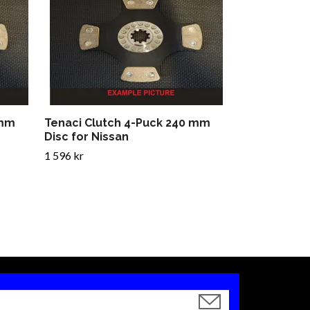
1 436 kr
 mm
Tenaci Clutch 4-Puck 240 mm
Disc for Nissan
1 596 kr