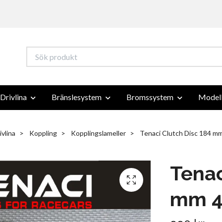
Drivlina
Bränslesystem
Bromssystem
Modell
ivlina
Koppling
Kopplingslameller
Tenaci Clutch Disc 184 m
Tenac
mm 4