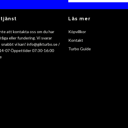
tjänst
Läs mer
nte att kontakta oss om du har
Köpvillkor
råga eller fundering. Vi svarar
Kontakt
så snabbt vi kan!
info@gikturbo.se
/
Turbo Guide
14-07 Öppettider 07:30-16:00
e