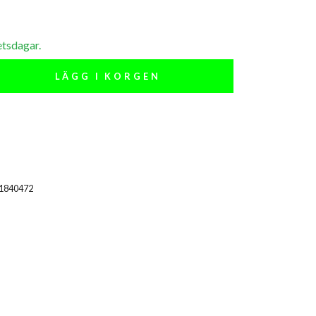
etsdagar.
LÄGG I KORGEN
01840472