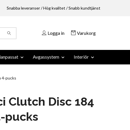
Snabba leveranser / Hög kvalitet / Snabb kundtjänst
Logga in
Varukorg
anpassat
Avgassystem
Interiör
m 4-pucks
i Clutch Disc 184
-pucks