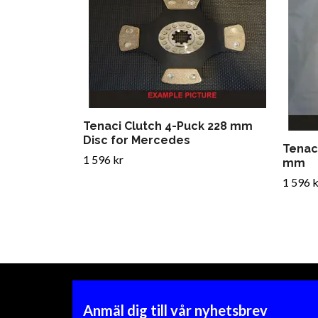
Tenaci Clutch 4-Puck 228 mm
Disc for Mercedes
Tenac
1 596 kr
mm
1 596 k
Anmäl dig till vår nyhetsbrev