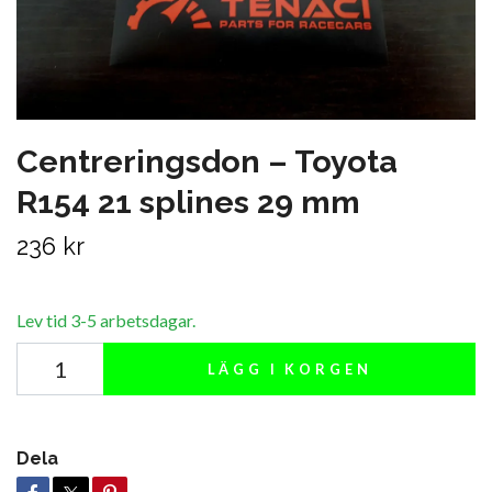
Centreringsdon – Toyota
R154 21 splines 29 mm
236 kr
Lev tid 3-5 arbetsdagar.
LÄGG I KORGEN
Dela