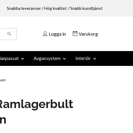
Snabba leveranser / Hög kvalitet / Snabb kundtjänst
Logga in
Varukorg
anpassat
Avgassystem
Interiör
san
Ramlagerbult
an