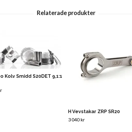
o Kolv Smidd S20DET 9,1:1
r
H Vevstakar ZRP SR20
3 040 kr