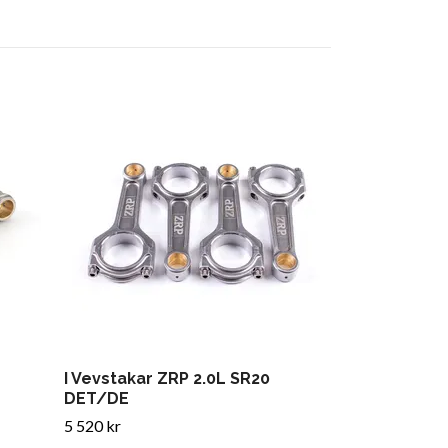
GRENRÖR NI
7 600 kr
I Vevstakar ZRP 2.0L SR20
DET/DE
5 520 kr