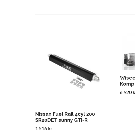
Wisec
Komp
6 920 k
Nissan Fuel Rail 4cyl 200
SR20DET sunny GTI-R
1 516 kr