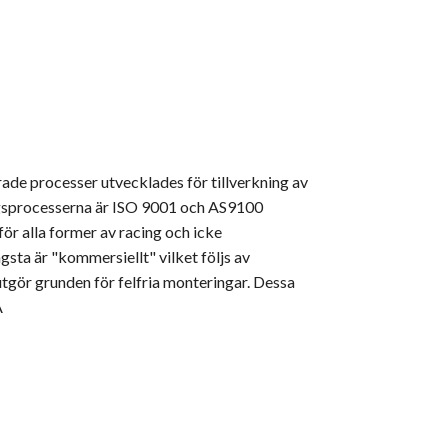
ade processer utvecklades för tillverkning av
ningsprocesserna är ISO 9001 och AS9100
för alla former av racing och icke
sta är "kommersiellt" vilket följs av
gör grunden för felfria monteringar. Dessa
A