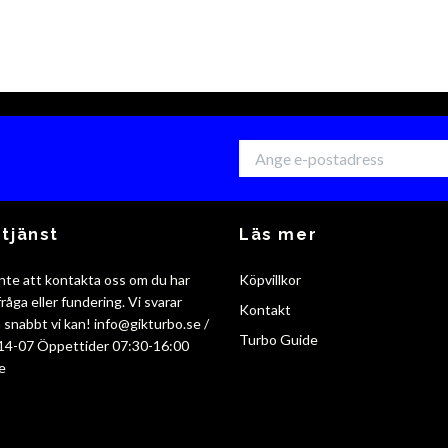
tjänst
Läs mer
nte att kontakta oss om du har
Köpvillkor
råga eller fundering. Vi svarar
Kontakt
så snabbt vi kan!
info@gikturbo.se
/
Turbo Guide
14-07 Öppettider 07:30-16:00
e