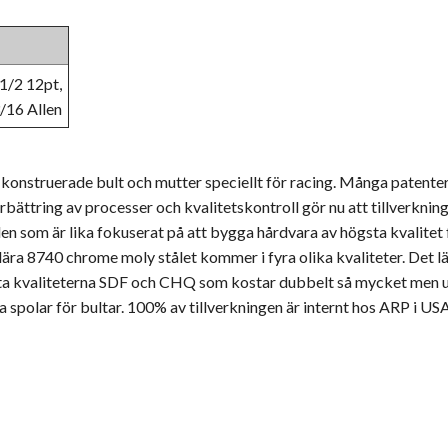
1/2 12pt,
/16 Allen
konstruerade bult och mutter speciellt för racing. Många patenter
örbättring av processer och kvalitetskontroll gör nu att tillverk
lden som är lika fokuserat på att bygga hårdvara av högsta kvalitet 
ra 8740 chrome moly stålet kommer i fyra olika kvaliteter. Det läg
sta kvaliteterna SDF och CHQ som kostar dubbelt så mycket men ut
ra spolar för bultar. 100% av tillverkningen är internt hos ARP i US