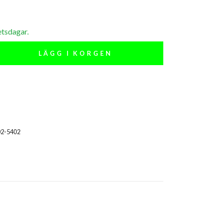
etsdagar.
LÄGG I KORGEN
02-5402