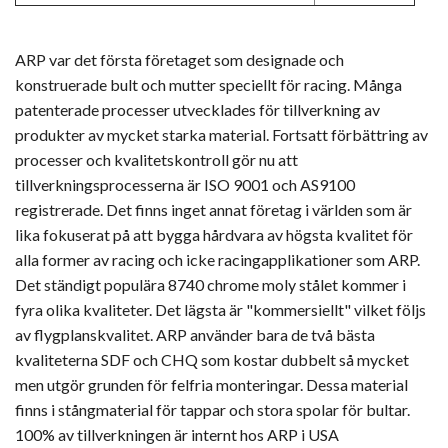
ARP var det första företaget som designade och
konstruerade bult och mutter speciellt för racing. Många
patenterade processer utvecklades för tillverkning av
produkter av mycket starka material. Fortsatt förbättring av
processer och kvalitetskontroll gör nu att
tillverkningsprocesserna är ISO 9001 och AS9100
registrerade. Det finns inget annat företag i världen som är
lika fokuserat på att bygga hårdvara av högsta kvalitet för
alla former av racing och icke racingapplikationer som ARP.
Det ständigt populära 8740 chrome moly stålet kommer i
fyra olika kvaliteter. Det lägsta är "kommersiellt" vilket följs
av flygplanskvalitet. ARP använder bara de två bästa
kvaliteterna SDF och CHQ som kostar dubbelt så mycket
men utgör grunden för felfria monteringar. Dessa material
finns i stångmaterial för tappar och stora spolar för bultar.
100% av tillverkningen är internt hos ARP i USA