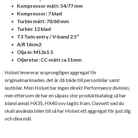
Kompressor mått: 54/77 mm
Kompressor: 7 blad
Turbin mått: 70/60 mm
Turbin: 12 blad
T3 Twin entry / V-band 2.5″
A/R 16cm2
Olja in: M12x1.5
Oljeretur: CC-mått ca 51mm
Holset levererar ursprungligen aggregat för
originalmarknaden, det är då både till personbilar samt
lastbilar. Men Holset har ingen direkt Performance division,
men eftersom de har en såpass stor produktkatalog så har
bland annat HX35, HX40 osv tagits fram. Oavsett vad du
skall använda bilen till så har Holset ett aggregat för just dig
och dina mål.