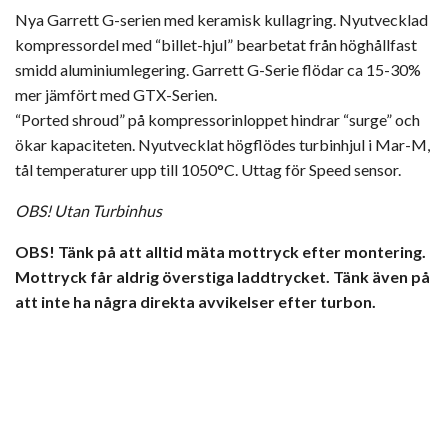
Nya Garrett G-serien med keramisk kullagring. Nyutvecklad
kompressordel med “billet-hjul” bearbetat från höghållfast
smidd aluminiumlegering. Garrett G-Serie flödar ca 15-30%
mer jämfört med GTX-Serien.
“Ported shroud” på kompressorinloppet hindrar “surge” och
ökar kapaciteten. Nyutvecklat högflödes turbinhjul i Mar-M,
tål temperaturer upp till 1050°C. Uttag för Speed sensor.
OBS! Utan Turbinhus
OBS! Tänk på att alltid mäta mottryck efter montering.
Mottryck får aldrig överstiga laddtrycket. Tänk även på
att inte ha några direkta avvikelser efter turbon.