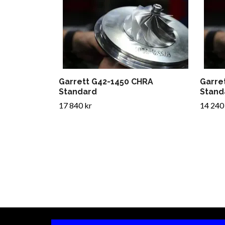
Garrett G42-1450 CHRA
Garre
Standard
Stand
17 840 kr
14 240