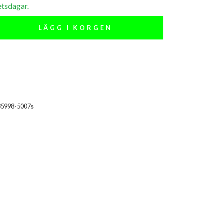
etsdagar.
LÄGG I KORGEN
35998-5007s