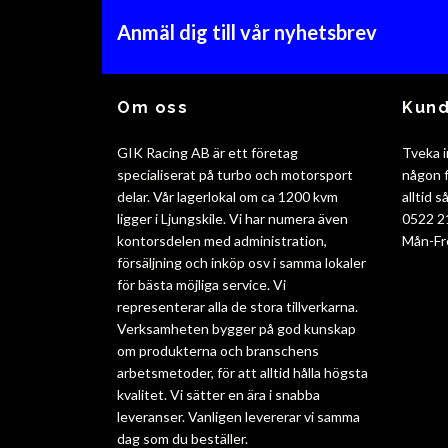
Anmäl dig till vår nyhetsbrev
Om oss
Kund
GIK Racing AB är ett företag
Tveka i
specialiserat på turbo och motorsport
någon f
delar. Vår lagerlokal om ca 1200 kvm
alltid 
ligger i Ljungskile. Vi har numera även
0522 2
kontorsdelen med administration,
Mån-Fr
försäljning och inköp osv i samma lokaler
för bästa möjliga service. Vi
representerar alla de stora tillverkarna.
Verksamheten bygger på god kunskap
om produkterna och branschens
arbetsmetoder, för att alltid hålla högsta
kvalitet. Vi sätter en ära i snabba
leveranser. Vanligen levererar vi samma
dag som du beställer.