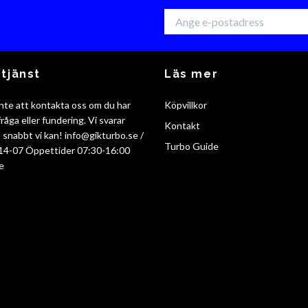
tjänst
Läs mer
nte att kontakta oss om du har
Köpvillkor
råga eller fundering. Vi svarar
Kontakt
så snabbt vi kan!
info@gikturbo.se
/
Turbo Guide
14-07 Öppettider 07:30-16:00
e