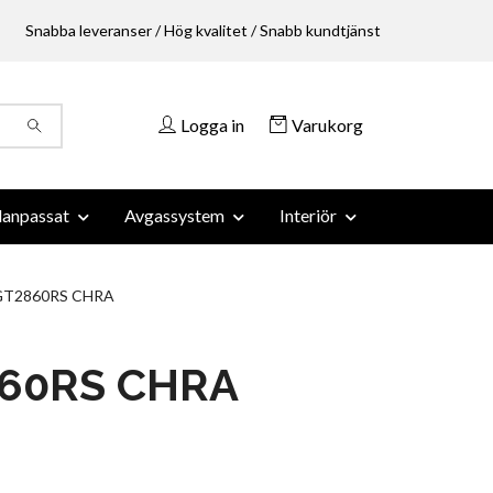
Snabba leveranser / Hög kvalitet / Snabb kundtjänst
Logga in
Varukorg
anpassat
Avgassystem
Interiör
T2860RS CHRA
60RS CHRA