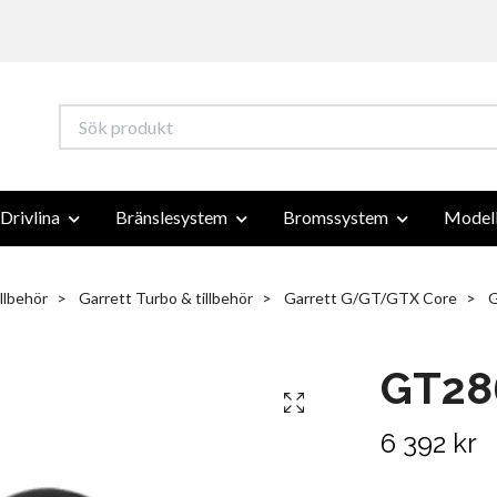
Drivlina
Bränslesystem
Bromssystem
Modell
llbehör
Garrett Turbo & tillbehör
Garrett G/GT/GTX Core
G
GT28
6 392 kr