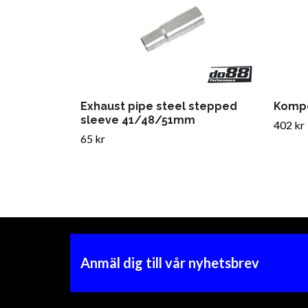
Exhaust pipe steel stepped
Kompe
sleeve 41/48/51mm
402 kr
65 kr
Anmäl dig till vår nyhetsbrev