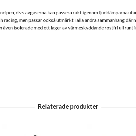
ncipen, d.v.s avgaserna kan passera rakt igenom ljuddämparna ut
och racing, men passar också utmärkt i alla andra sammanhang där m
även isolerade med ett lager av värmeskyddande rostfri ull runt i