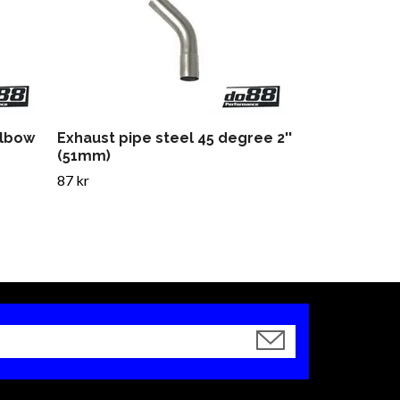
371 kr
elbow
Exhaust pipe steel 45 degree 2''
(51mm)
87 kr