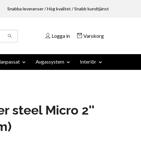
Snabba leveranser / Hög kvalitet / Snabb kundtjänst
Logga in
Varukorg
anpassat
Avgassystem
Interiör
er steel Micro 2''
m)