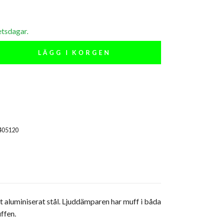
etsdagar.
LÄGG I KORGEN
405120
t aluminiserat stål. Ljuddämparen har muff i båda
ffen.