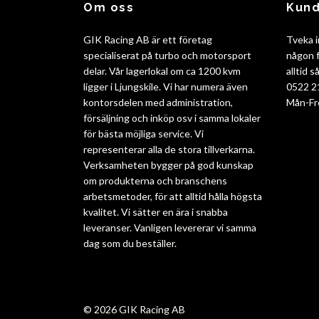
Om oss
Kund
GIK Racing AB är ett företag
Tveka i
specialiserat på turbo och motorsport
någon f
delar. Vår lagerlokal om ca 1200 kvm
alltid 
ligger i Ljungskile. Vi har numera även
0522 2
kontorsdelen med administration,
Mån-Fr
försäljning och inköp osv i samma lokaler
för bästa möjliga service. Vi
representerar alla de stora tillverkarna.
Verksamheten bygger på god kunskap
om produkterna och branschens
arbetsmetoder, för att alltid hålla högsta
kvalitet. Vi sätter en ära i snabba
leveranser. Vanligen levererar vi samma
dag som du beställer.
© 2026 GIK Racing AB