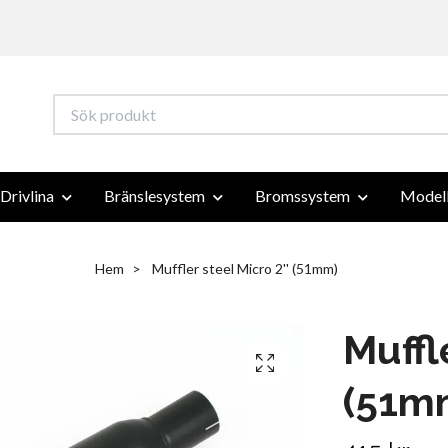
Drivlina
Bränslesystem
Bromssystem
Modell
Hem
Muffler steel Micro 2'' (51mm)
Muffl
(51m