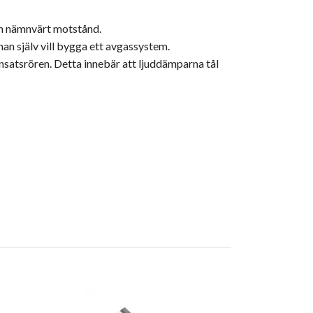
an nämnvärt motstånd.
an själv vill bygga ett avgassystem.
nsatsrören. Detta innebär att ljuddämparna tål
Ändrör Rond