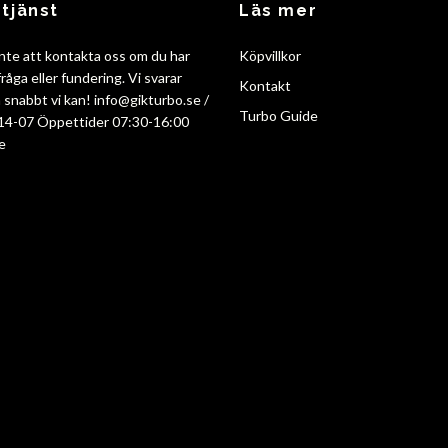
tjänst
Läs mer
nte att kontakta oss om du har
Köpvillkor
råga eller fundering. Vi svarar
Kontakt
så snabbt vi kan!
info@gikturbo.se
/
Turbo Guide
14-07 Öppettider 07:30-16:00
e