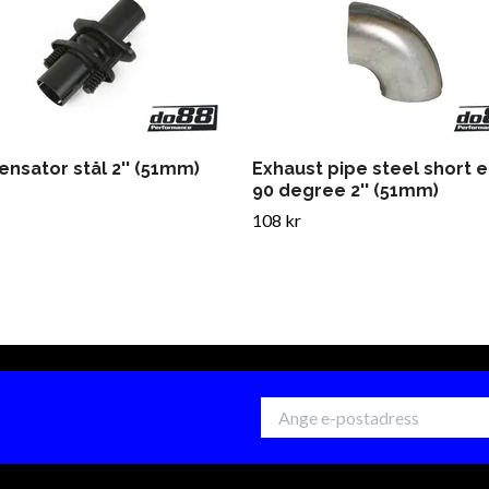
nsator stål 2'' (51mm)
Exhaust pipe steel short 
90 degree 2'' (51mm)
108 kr