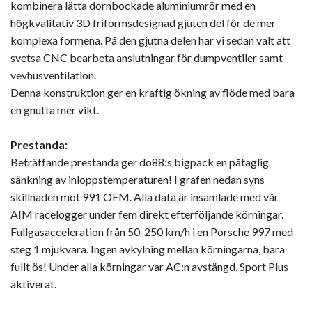
kombinera lätta dornbockade aluminiumrör med en
högkvalitativ 3D friformsdesignad gjuten del för de mer
komplexa formena. På den gjutna delen har vi sedan valt att
svetsa CNC bearbeta anslutningar för dumpventiler samt
vevhusventilation.
Denna konstruktion ger en kraftig ökning av flöde med bara
en gnutta mer vikt.
Prestanda:
Beträffande prestanda ger do88:s bigpack en påtaglig
sänkning av inloppstemperaturen! I grafen nedan syns
skillnaden mot 991 OEM. Alla data är insamlade med vår
AIM racelogger under fem direkt efterföljande körningar.
Fullgasacceleration från 50-250 km/h i en Porsche 997 med
steg 1 mjukvara. Ingen avkylning mellan körningarna, bara
fullt ös! Under alla körningar var AC:n avstängd, Sport Plus
aktiverat.