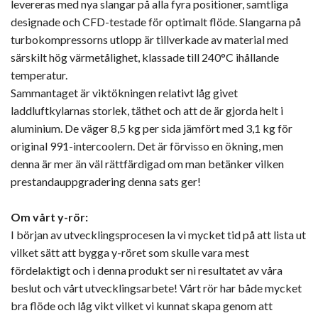
levereras med nya slangar på alla fyra positioner, samtliga
designade och CFD-testade för optimalt flöde. Slangarna på
turbokompressorns utlopp är tillverkade av material med
särskilt hög värmetålighet, klassade till 240°C ihållande
temperatur.
Sammantaget är viktökningen relativt låg givet
laddluftkylarnas storlek, täthet och att de är gjorda helt i
aluminium. De väger 8,5 kg per sida jämfört med 3,1 kg för
original 991-intercoolern. Det är förvisso en ökning, men
denna är mer än väl rättfärdigad om man betänker vilken
prestandauppgradering denna sats ger!
Om vårt y-rör:
I början av utvecklingsprocesen la vi mycket tid på att lista ut
vilket sätt att bygga y-röret som skulle vara mest
fördelaktigt och i denna produkt ser ni resultatet av våra
beslut och vårt utvecklingsarbete! Vårt rör har både mycket
bra flöde och låg vikt vilket vi kunnat skapa genom att