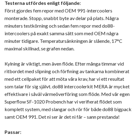
Testerna utfördes enligt följande:
Först gjordes fem repor med OEM 991-intercoolers
monterade. Stopp, snabbt byte av delar på plats. Några
minuters testkörning och sedan fem repor med do88-
intercoolers på exakt samma sätt som med OEM några
minuter tidigare. Temperatursänkningen är slående, 17°C
maximal skillnad, se grafen nedan.
Kylning är viktigt, men även flöde. Efter många timmar vid
ritbordet med slipning och förfining av tankarna kombinerat
med ett cellpaket för att möta våra krav, har vi ett resultat
som talar för sig självt. do88 intercoolerkit MERA är mycket
effektivare i såväl värmeöverföring som flöde. Med vår egen
Superflow SF-1020 Probench har vi verifierat flödet som
komplett system, med slangar och rör för både do88 bigpack
samt OEM 991. Det ni ser är det ni får – sann prestanda!
Passar: