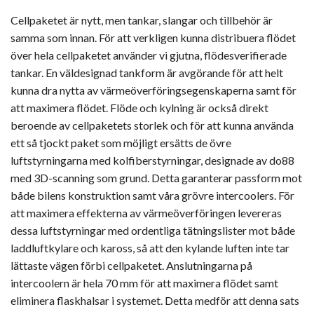
Cellpaketet är nytt, men tankar, slangar och tillbehör är
samma som innan. För att verkligen kunna distribuera flödet
över hela cellpaketet använder vi gjutna, flödesverifierade
tankar. En väldesignad tankform är avgörande för att helt
kunna dra nytta av värmeöverföringsegenskaperna samt för
att maximera flödet. Flöde och kylning är också direkt
beroende av cellpaketets storlek och för att kunna använda
ett så tjockt paket som möjligt ersätts de övre
luftstyrningarna med kolfiberstyrningar, designade av do88
med 3D-scanning som grund. Detta garanterar passform mot
både bilens konstruktion samt våra grövre intercoolers. För
att maximera effekterna av värmeöverföringen levereras
dessa luftstyrningar med ordentliga tätningslister mot både
laddluftkylare och kaross, så att den kylande luften inte tar
lättaste vägen förbi cellpaketet. Anslutningarna på
intercoolern är hela 70 mm för att maximera flödet samt
eliminera flaskhalsar i systemet. Detta medför att denna sats