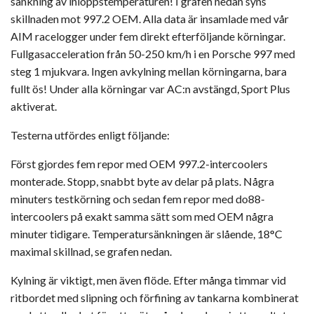
sänkning av inloppstemperaturen! I grafen nedan syns
skillnaden mot 997.2 OEM. Alla data är insamlade med vår
AIM racelogger under fem direkt efterföljande körningar.
Fullgasacceleration från 50-250 km/h i en Porsche 997 med
steg 1 mjukvara. Ingen avkylning mellan körningarna, bara
fullt ös! Under alla körningar var AC:n avstängd, Sport Plus
aktiverat.
Testerna utfördes enligt följande:
Först gjordes fem repor med OEM 997.2-intercoolers
monterade. Stopp, snabbt byte av delar på plats. Några
minuters testkörning och sedan fem repor med do88-
intercoolers på exakt samma sätt som med OEM några
minuter tidigare. Temperatursänkningen är slående, 18°C
maximal skillnad, se grafen nedan.
Kylning är viktigt, men även flöde. Efter många timmar vid
ritbordet med slipning och förfining av tankarna kombinerat