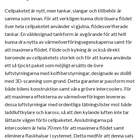
Cellpaketet är nytt, men tankar, slangar och tillbehör är
samma som innan. För att verkligen kunna distribuera flödet
över hela cellpaketet använder vi gjutna, flödesverifierade
tankar. En väldesignad tankform är avgörande för att helt
kunna dra nytta av värmeöverföringsegenskaperna samt för
att maximera flödet. Flöde och kylning är också direkt
beroende av cellpaketets storlek och för att kunna använda
ett så tjockt paket som möjligt ersätts de övre
luftstyrningarna med kolfiberstyrningar, designade av do88
med 3D-scanning som grund. Detta garanterar passform mot
både bilens konstruktion samt våra grövre intercoolers. För
att maximera effekterna av värmeöverföringen levereras
dessa luftstyrningar med ordentliga tätningslister mot både
laddluftkylare och kaross, så att den kylande luften inte tar
lättaste vägen förbi cellpaketet. Anslutningarna på
intercoolern är hela 70 mm för att maximera flödet samt
eliminera flaskhalsar i systemet. Detta medför att denna sats