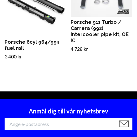
Porsche 911 Turbo /
Carrera (992)
intercooler pipe kit, OE
IC
Porsche 6cyl 964/993
fuel rail
4 728 kr
3 400 kr
Anmäl dig till vår nyhetsbrev