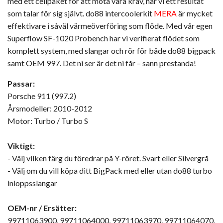
med ett cellpaket för att möta våra krav, har vi ett resultat
som talar för sig självt. do88 intercoolerkit
MERA
är mycket
effektivare i såväl värmeöverföring som flöde. Med vår egen
Superflow SF-1020 Probench har vi verifierat flödet som
komplett system, med slangar och rör för både do88 bigpack
samt OEM 997. Det ni ser är det ni får – sann prestanda!
Passar:
Porsche 911 (997.2)
Årsmodeller: 2010-2012
Motor: Turbo / Turbo S
Viktigt:
- Välj vilken färg du föredrar på Y-röret. Svart eller Silvergrå
- Välj om du vill köpa ditt BigPack med eller utan do88 turbo
inloppsslangar
OEM-nr / Ersätter:
99711063900, 99711064000, 99711063970, 99711064070,