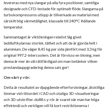
levereras med nya slangar på alla fyra positioner, samtliga
designade och CFD-testade för optimalt flöde. Slangarna på
turbokompressorns utlopp är tillverkade av material med
särskilt hög värmetålighet, klassade till 240°C ihållande
temperatur.
Sammantaget är viktökningen relativt låg givet
laddluftkylarnas storlek, täthet och att de är gjorda helt i
aluminium. De väger 8,45 kg per sida jämfört med 3,3 kg för
original 997.2-intercoolern. Det är förvisso en ökning, men
denna är mer än väl rättfärdigad om man betänker vilken
prestandauppgradering denna sats ger!
Om vårt y-rör:
Detta är resultatet av djupgående efterforskningar, åtskilliga
timmar vid ritbordet i CAD och otaliga 3D-visualiseringar
och 3D-utskrifter. do88:s y-rör är svaret när man har höga
effektmål och verkligen vill få bort restriktionerna i