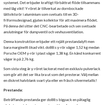
systemet. Det erbjuder kraftigt förbättrat flöde tillsammans
med låg vikt! Y-röret är tillverkat av dornbockade
lättviktsrör i aluminium som svetsats till en 3D-
friformsdesignad, gjuten kollektor för att maximera flödet.
På denna del sitter det CNC-bearbetade och sen svetsade
anslutningar för dumpventil och vevhusventilation.
Denna konstruktion erbjuder ett rejält prestandalyft men
bara marginellt ökad vikt. do88:s y-rör väger 1,52 kg medan
Porsche OEM y-rör i plast väger 1,38 kg. En känd konkurrent
väger in på 2,76 kg.
Som sista steg är y-röret lackerat med en exklusiv pulverlack
som gör att det ser lika bra ut som det presterar. Välj mellan
en diskret halvblank svart yta eller en fräsch silvermetallic!
Prestanda:
Beträffande prestanda ger do88:s bigpack en påtaglig