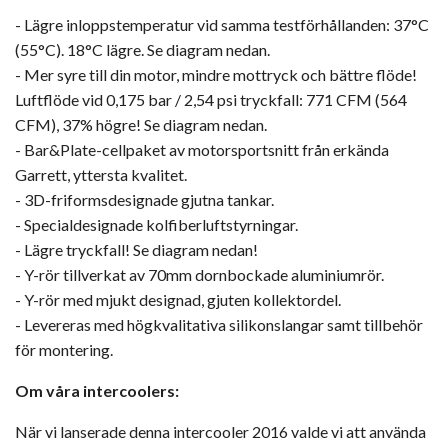
- Lägre inloppstemperatur vid samma testförhållanden: 37°C
(55°C). 18°C lägre. Se diagram nedan.
- Mer syre till din motor, mindre mottryck och bättre flöde!
Luftflöde vid 0,175 bar / 2,54 psi tryckfall: 771 CFM (564
CFM), 37% högre! Se diagram nedan.
- Bar&Plate-cellpaket av motorsportsnitt från erkända
Garrett, yttersta kvalitet.
- 3D-friformsdesignade gjutna tankar.
- Specialdesignade kolfiberluftstyrningar.
- Lägre tryckfall! Se diagram nedan!
- Y-rör tillverkat av 70mm dornbockade aluminiumrör.
- Y-rör med mjukt designad, gjuten kollektordel.
- Levereras med högkvalitativa silikonslangar samt tillbehör
för montering.
Om våra intercoolers:
När vi lanserade denna intercooler 2016 valde vi att använda