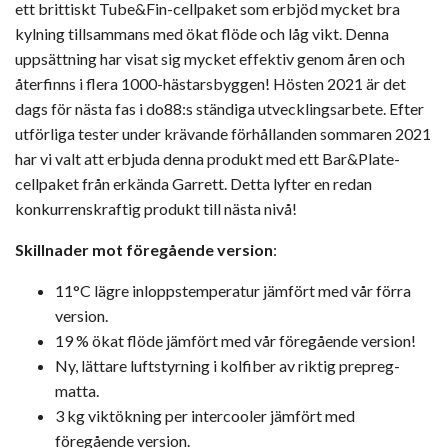
ett brittiskt Tube&Fin-cellpaket som erbjöd mycket bra
kylning tillsammans med ökat flöde och låg vikt. Denna
uppsättning har visat sig mycket effektiv genom åren och
återfinns i flera 1000-hästarsbyggen! Hösten 2021 är det
dags för nästa fas i do88:s ständiga utvecklingsarbete. Efter
utförliga tester under krävande förhållanden sommaren 2021
har vi valt att erbjuda denna produkt med ett Bar&Plate-
cellpaket från erkända Garrett. Detta lyfter en redan
konkurrenskraftig produkt till nästa nivå!
Skillnader mot föregående version
:
11°C lägre inloppstemperatur jämfört med vår förra
version.
19 % ökat flöde jämfört med vår föregående version!
Ny, lättare luftstyrning i kolfiber av riktig prepreg-
matta.
3 kg viktökning per intercooler jämfört med
föregående version.