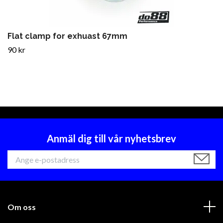
Flat clamp for exhuast 67mm
90 kr
Anmäl dig till vår nyhetsbrev
Om oss