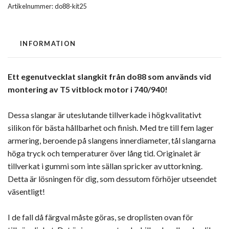
Artikelnummer:
do88-kit25
INFORMATION
Ett egenutvecklat slangkit från do88 som används vid
montering av T5 vitblock motor i 740/940!
Dessa slangar är uteslutande tillverkade i högkvalitativt
silikon för bästa hållbarhet och finish. Med tre till fem lager
armering, beroende på slangens innerdiameter, tål slangarna
höga tryck och temperaturer över lång tid. Originalet är
tillverkat i gummi som inte sällan spricker av uttorkning.
Detta är lösningen för dig, som dessutom förhöjer utseendet
väsentligt!
I de fall då färgval måste göras, se droplisten ovan för