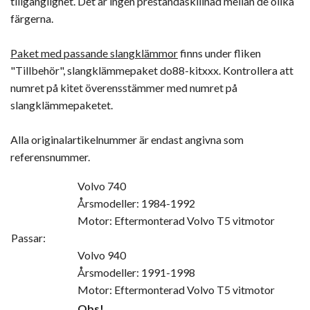
tillgänglighet. Det är ingen prestandaskillnad mellan de olika
färgerna.
Paket med passande slangklämmor
finns under fliken
"Tillbehör", slangklämmepaket do88-kitxxx. Kontrollera att
numret på kitet överensstämmer med numret på
slangklämmepaketet.
Alla originalartikelnummer är endast angivna som
referensnummer.
Volvo 740
Årsmodeller: 1984-1992
Motor: Eftermonterad Volvo T5 vitmotor
Passar:
Volvo 940
Årsmodeller: 1991-1998
Motor: Eftermonterad Volvo T5 vitmotor
Obs!