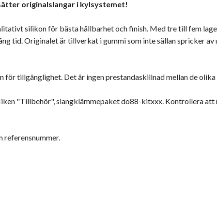
ätter originalslangar i kylsystemet!
itativt silikon för bästa hållbarhet och finish. Med tre till fem l
g tid. Originalet är tillverkat i gummi som inte sällan spricker av
an för tillgänglighet. Det är ingen prestandaskillnad mellan de olika
fliken "Tillbehör", slangklämmepaket do88-kitxxx. Kontrollera a
om referensnummer.