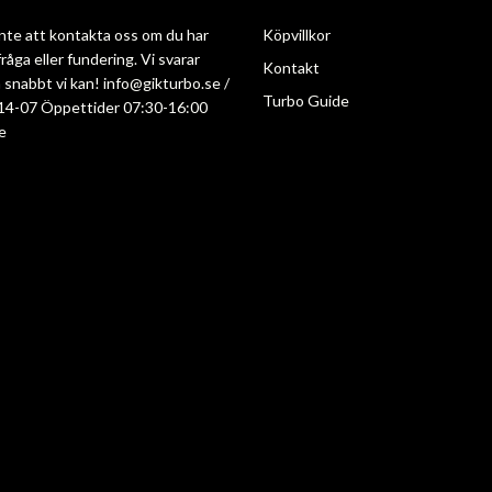
nte att kontakta oss om du har
Köpvillkor
råga eller fundering. Vi svarar
Kontakt
så snabbt vi kan!
info@gikturbo.se
/
Turbo Guide
14-07 Öppettider 07:30-16:00
e