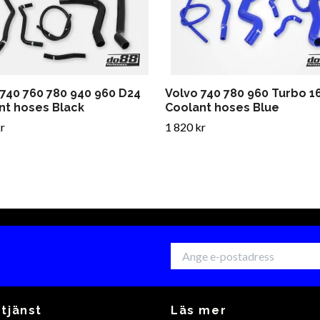
 740 760 780 940 960 D24
Volvo 740 780 960 Turbo 1
nt hoses Black
Coolant hoses Blue
r
1 820 kr
tjänst
Läs mer