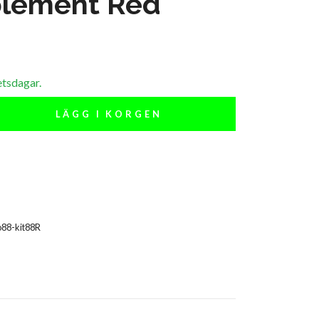
lement Red
etsdagar.
LÄGG I KORGEN
88-kit88R