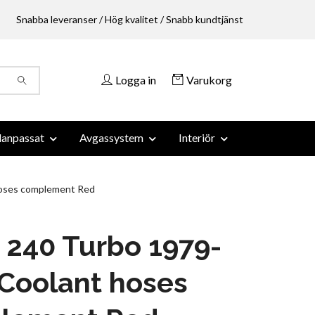
Snabba leveranser / Hög kvalitet / Snabb kundtjänst
Logga in
Varukorg
anpassat
Avgassystem
Interiör
hoses complement Red
 240 Turbo 1979-
Coolant hoses