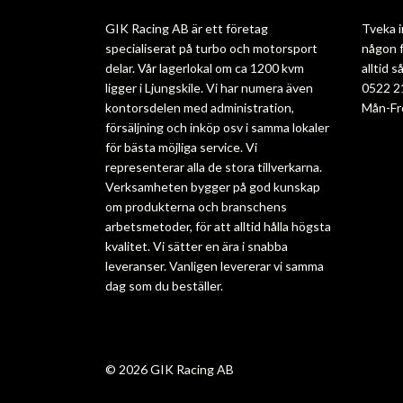
GIK Racing AB är ett företag
Tveka i
specialiserat på turbo och motorsport
någon f
delar. Vår lagerlokal om ca 1200 kvm
alltid 
ligger i Ljungskile. Vi har numera även
0522 2
kontorsdelen med administration,
Mån-Fr
försäljning och inköp osv i samma lokaler
för bästa möjliga service. Vi
representerar alla de stora tillverkarna.
Verksamheten bygger på god kunskap
om produkterna och branschens
arbetsmetoder, för att alltid hålla högsta
kvalitet. Vi sätter en ära i snabba
leveranser. Vanligen levererar vi samma
dag som du beställer.
© 2026 GIK Racing AB