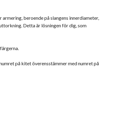
ager armering, beroende på slangens innerdiameter,
 uttorkning. Detta är lösningen för dig, som
 färgerna.
tt numret på kitet överensstämmer med numret på