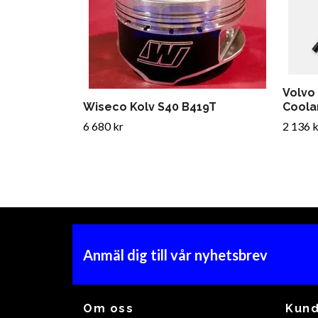
Volvo
Wiseco Kolv S40 B419T
Coola
6 680 kr
2 136 k
Anmäl dig till vår nyhetsbrev
Om oss
Kund