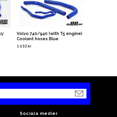
1 563 kr
Volvo 740/940 (with T5 engine)
6V
Coolant hoses Blue
1 610 kr
Sociala medier