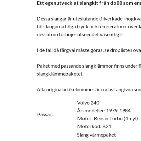
Ett egenutvecklat slangkit från do88 som ers
Dessa slangar är uteslutande tillverkade i högkval
tål slangarna höga tryck och temperaturer över lån
dessutom förhöjer utseendet väsentligt!
I de fall då färgval måste göras, se droplisten ov
Paket med passande slangklämmor
finns under 
slangklämmepaketet.
Alla originalartikelnummer är endast angivna s
Volvo 240
Årsmodeller: 1979-1984
Passar:
Motor: Bensin Turbo (4-cyl)
Motorkod: B21
Slang värmepaket