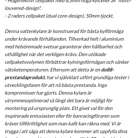
- Högeffektivt cellpaket med 6,5mm höga kylceller av "multi-
louvered-design".
- 2 raders cellpaket (dual core-design), 50mm tjockt.
Denna vattenkylare är konstruerad för bästa kylförmåga
under krävande förhållanden. Tillverkad helt i aluminium
med helsömmade svetsar garanterar den hållbarhet och
uthållighet när det verkligen krävs. Den utökade
cellpaketsvolymen förbättrar kylningsförmågan och sänker
vätsketemperaturen. Eftersom att detta är en
do88-
prestandaprodukt
, har vi självklart utfört grundliga tester i
utvecklingsfasen för att nå bästa prestanda. Inga
kompromisser har gjorts. Denna kylare är
utrymmesoptimerad så långt det bara är möjligt för
montering på ursprunglig plats. Ett givet val för den
inspirerade entusiasten eller för banracingföraren som
kräver tillförlitlighet som man kallt kan räkna med. Vi är
trygga i att säga att denna kylare kommer att uppfylla dina