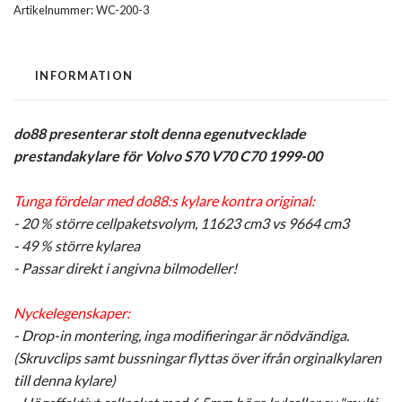
Artikelnummer:
WC-200-3
INFORMATION
do88 presenterar stolt denna egenutvecklade
prestandakylare för Volvo S70 V70 C70 1999-00
Tunga fördelar med do88:s kylare kontra original:
- 20 % större cellpaketsvolym, 11623 cm3 vs 9664 cm3
- 49 % större kylarea
- Passar direkt i angivna bilmodeller!
Nyckelegenskaper:
- Drop-in montering, inga modifieringar är nödvändiga.
(Skruvclips samt bussningar flyttas över ifrån orginalkylaren
till denna kylare)