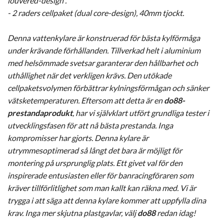
louvered-design".
- 2 raders cellpaket (dual core-design), 40mm tjockt.
Denna vattenkylare är konstruerad för bästa kylförmåga
under krävande förhållanden. Tillverkad helt i aluminium
med helsömmade svetsar garanterar den hållbarhet och
uthållighet när det verkligen krävs. Den utökade
cellpaketsvolymen förbättrar kylningsförmågan och sänker
vätsketemperaturen. Eftersom att detta är en
do88-
prestandaprodukt
, har vi självklart utfört grundliga tester i
utvecklingsfasen för att nå bästa prestanda. Inga
kompromisser har gjorts. Denna kylare är
utrymmesoptimerad så långt det bara är möjligt för
montering på ursprunglig plats. Ett givet val för den
inspirerade entusiasten eller för banracingföraren som
kräver tillförlitlighet som man kallt kan räkna med. Vi är
trygga i att säga att denna kylare kommer att uppfylla dina
krav. Inga mer skjutna plastgavlar, välj
do88
redan idag!