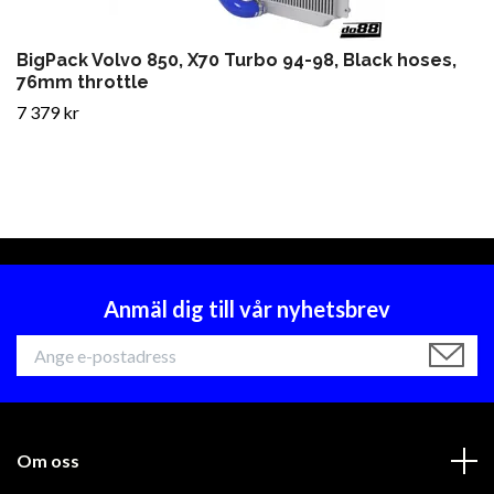
BigPack Volvo 850, X70 Turbo 94-98, Black hoses,
76mm throttle
7 379 kr
Anmäl dig till vår nyhetsbrev
Om oss