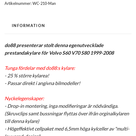
Artikelnummer:
WC-210-Man
INFORMATION
do88 presenterar stolt denna egenutvecklade
prestandakylare för Volvo S60 V70 S80 1999-2008
Tunga fördelar med do88:s kylare:
- 25 % större kylarea!
- Passar direkt i angivna bilmodeller!
Nyckelegenskaper:
- Drop-in montering, inga modifieringar är nödvändiga.
(Skruvclips samt bussningar flyttas över ifrån orginalkylaren
till denna kylare)
- Högeffektivt cellpaket med 6,5mm höga kylceller av "multi-