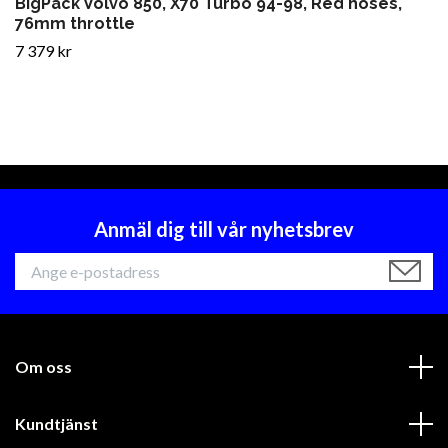
BigPack Volvo 850, X70 Turbo 94-98, Red hoses,
76mm throttle
7 379 kr
Anmäl dig till vår nyhetsbrev
Om oss
Kundtjänst