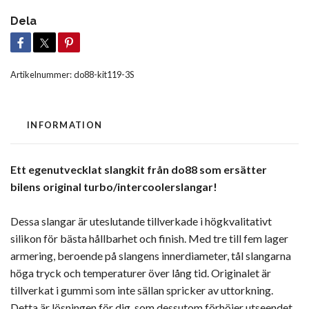
Dela
Artikelnummer:
do88-kit119-3S
INFORMATION
Ett egenutvecklat slangkit från do88 som ersätter
bilens original turbo/intercoolerslangar!
Dessa slangar är uteslutande tillverkade i högkvalitativt
silikon för bästa hållbarhet och finish. Med tre till fem lager
armering, beroende på slangens innerdiameter, tål slangarna
höga tryck och temperaturer över lång tid. Originalet är
tillverkat i gummi som inte sällan spricker av uttorkning.
Detta är lösningen för dig, som dessutom förhöjer utseendet