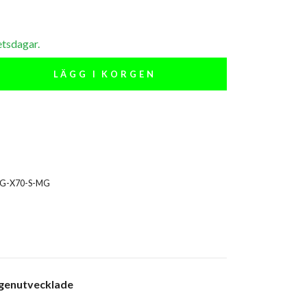
etsdagar.
LÄGG I KORGEN
IG-X70-S-MG
egenutvecklade