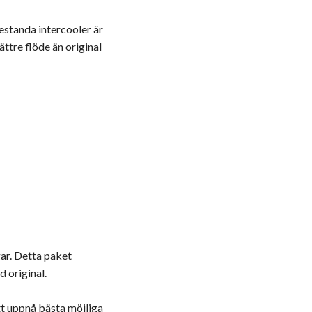
restanda intercooler är
ttre flöde än original
gar. Detta paket
 original.
tt uppnå bästa möjliga