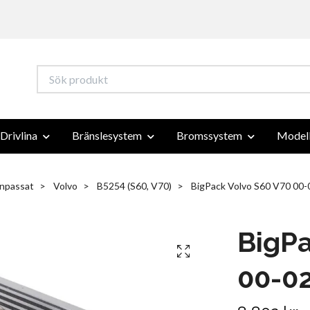
Drivlina
Bränslesystem
Bromssystem
Modell
npassat
Volvo
B5254 (S60, V70)
BigPack Volvo S60 V70 00-0
BigPa
00-02