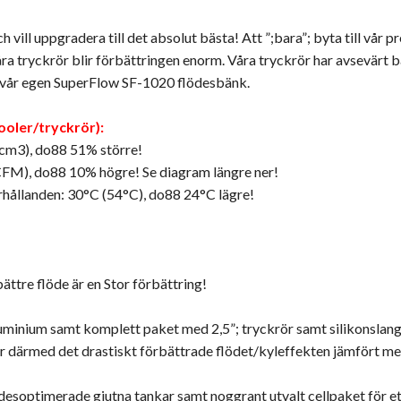
vill uppgradera till det absolut bästa! Att ”;bara”; byta till vår p
ra tryckrör blir förbättringen enorm. Våra tryckrör har avsevärt bä
t i vår egen SuperFlow SF-1020 flödesbänk.
ooler/tryckrör):
cm3), do88 51% större!
CFM), do88 10% högre! Se diagram längre ner!
rhållanden: 30°C (54°C), do88 24°C lägre!
tre flöde är en Stor förbättring!
aluminium samt komplett paket med 2,5”; tryckrör samt silikonslan
ger därmed det drastiskt förbättrade flödet/kyleffekten jämfört med
ödesoptimerade gjutna tankar samt noggrant utvalt cellpaket för e