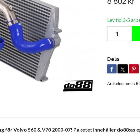
8 802 kr
Lev tid 3-5 arb
Dela
Artikelnummer:
B
ng för Volvo S60 & V70 2000-07! Paketet innehåller do88:as 