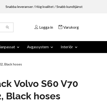
Snabba leveranser / Hög kvalitet / Snabb kundtjänst
Logga in
Varukorg
anpassat
Avgassystem
Interiör
2, Black hoses
ck Volvo S60 V70
, Black hoses