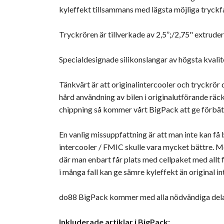
kyleffekt tillsammans med lägsta möjliga tryckfa
Tryckrören är tillverkade av 2,5”;/2,75" extrude
Specialdesignade silikonslangar av högsta kvalit
Tänkvärt är att originalintercooler och tryckrör 
hård användning av bilen i originalutförande räck
chippning så kommer vårt BigPack att ge förbät
En vanlig missuppfattning är att man inte kan få
intercooler / FMIC skulle vara mycket bättre. Me
där man enbart får plats med cellpaket med allt fö
i många fall kan ge sämre kyleffekt än original in
do88 BigPack kommer med alla nödvändiga delar f
Inkluderade artiklar i BigPack: