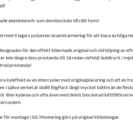
ll!
rade aluminiumrör som dornbockats till rätt form!
et med 4 lagers polyester/aramid armering för att klara av höga t
designades för den effekt bilen hade original och vid höjning av ef
er inte längre dess prestanda till. Så redan vid höjt laddtryck / m
trad prestanda!
 bra kyleffekt av en intercooler med originalplacering och att en 
n i själva verket är do88 BigPack långt mycket bättre än de flest
r liten kylarea och ofta även med delvis blockerad lufttillförsel a
tercoolern.
ör montage i bil. Montering görs på original infästningar.