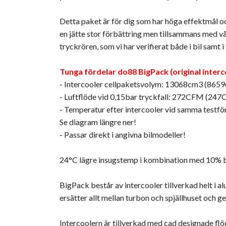
Detta paket är för dig som har höga effektmål och 
en jätte stor förbättring men tillsammans med vå
tryckrören, som vi har verifierat både i bil sam
Tunga fördelar do88 BigPack (original interc
- Intercooler cellpaketsvolym: 13068cm3 (8659
- Luftflöde vid 0,15bar tryckfall: 272CFM (247
- Temperatur efter intercooler vid samma testfö
Se diagram längre ner!
- Passar direkt i angivna bilmodeller!
24°C lägre insugstemp i kombination med 10% bät
BigPack består av intercooler tillverkad helt i 
ersätter allt mellan turbon och spjällhuset och 
Intercoolern är tillverkad med cad designade fl