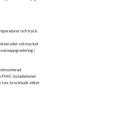
emperaturer och tryck.
fekten eller vid mycket
jukvaruuppgradering /
frontmonterad
a FMIC installationer
v t.ex. krockbalk vilket