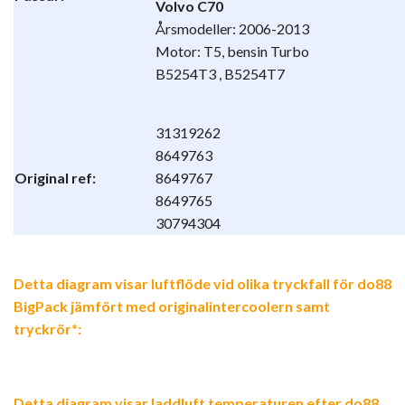
Volvo C70
Årsmodeller: 2006-2013
Motor: T5, bensin Turbo
B5254T3 , B5254T7
31319262
8649763
Original ref:
8649767
8649765
30794304
Detta diagram visar luftflöde vid olika tryckfall för do88
BigPack jämfört med originalintercoolern samt
tryckrör*:
Detta diagram visar laddluft temperaturen efter do88