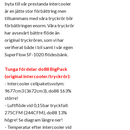
byta till vår prestanda intercooler
är en jätte stor förbättring men
tillsammans med våra tryckrör blir
förbättringen enorm. Våra tryckrör
har avsevärt bättre flöde än
original tryckrören, som vi har
verifierat både i bil samt i vår egen
SuperFlow SF-1020 flödesbänk.
Tunga fördelar do88 BigPack
(original intercooler/tryckrör):
- Intercooler cellpaketsvolym:
9677cm3 (3672cm3), do88 163%
större!
- Luftflöde vid 0,15bar tryckfall:
275CFM (244CFM), do88 13%
högre! Se diagram längre ner!
- Temperatur efter intercooler vid