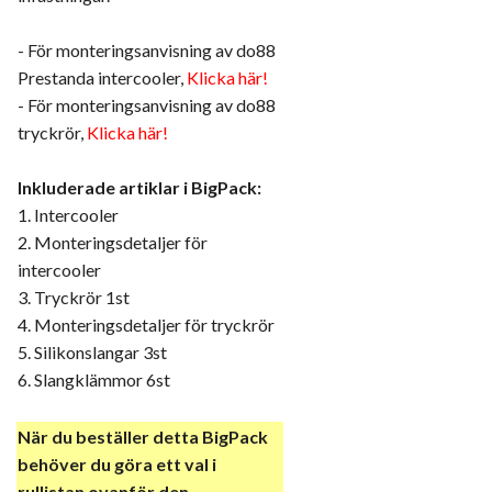
- För monteringsanvisning av do88
Prestanda intercooler,
Klicka här!
- För monteringsanvisning av do88
tryckrör,
Klicka här!
Inkluderade artiklar i BigPack:
1. Intercooler
2. Monteringsdetaljer för
intercooler
3. Tryckrör 1st
4. Monteringsdetaljer för tryckrör
5. Silikonslangar 3st
6. Slangklämmor 6st
När du beställer detta BigPack
behöver du göra
ett val i
rullistan ovanför den