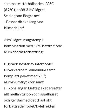
samma testförhållanden: 38°C
(69°C), do88 31°C lägre!
Se diagram längre ner!
- Passar direkt i angivna
bilmodeller!
31°C lägre insugstemp i
kombination med 13% bättre flöde
är en enorm förbättring!
BigPack består av intercooler
tillverkad helt i aluminium samt
komplett paket med 2,5”;
aluminiumtryckrör samt
silikonslangar. Detta paket ersätter
allt mellan turbon och spjällhuset
och ger därmed det drastiskt
förbättrade flödet/kyleffekten