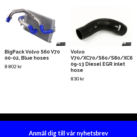
BigPack Volvo S60 V70
Volvo
00-02, Blue hoses
V70/XC70/S60/S80/XC60
09-13 Diesel EGR inlet
8 802 kr
hose
830 kr
Anmäl dig till vår nyhetsbrev