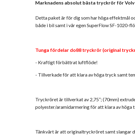
Marknadens absolut bästa tryckrör för Vol
Detta paket är för dig som har höga effektmål och 
både i bil samt i vår egen SuperFlow SF-1020-fl
Tunga fördelar do88 tryckrör (original tryckr
- Kraftigt förbättrat luftflöde!
- Tillverkade för att klara av höga tryck samt t
Tryckröret är tillverkat av 2,75”; (70mm) extrud
polyester/aramidarmering för att klara av höga 
Tänkvärt är att originaltryckröret samt slangar d