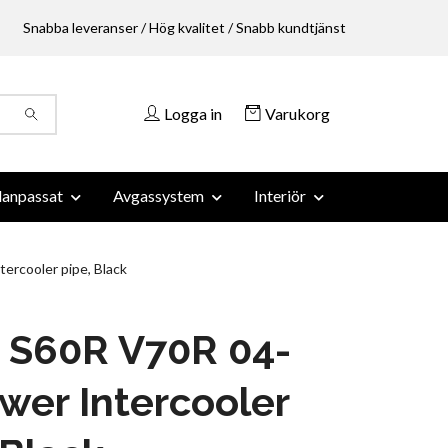
Snabba leveranser / Hög kvalitet / Snabb kundtjänst
Logga in
Varukorg
anpassat
Avgassystem
Interiör
ercooler pipe, Black
 S60R V70R 04-
wer Intercooler