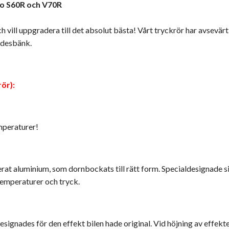
vo S60R och V70R
vill uppgradera till det absolut bästa! Vårt tryckrör har avsevärt b
ödesbänk.
ör):
emperaturer!
erat aluminium, som dornbockats till rätt form. Specialdesignade s
temperaturer och tryck.
esignades för den effekt bilen hade original. Vid höjning av effekt