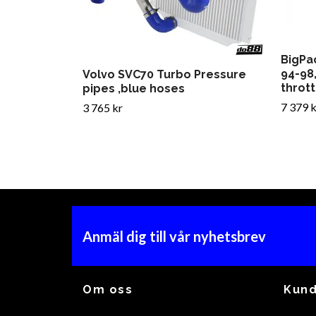
BigPa
94-98
Volvo SVC70 Turbo Pressure
thrott
pipes ,blue hoses
7 379 k
3 765 kr
Anmäl dig till vår nyhetsbrev
Om oss
Kund