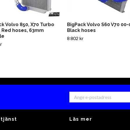
ck Volvo 850, X70 Turbo
BigPack Volvo S60 V70 00-
, Red hoses, 63mm
Black hoses
le
8 802 kr
r
tjänst
Läs mer