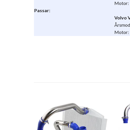
Motor:
Passar:
Volvo 
Årsmod
Motor: