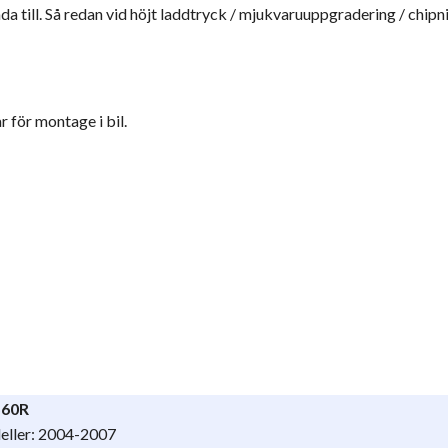
nda till. Så redan vid höjt laddtryck / mjukvaruuppgradering / chi
 för montage i bil.
S60R
eller: 2004-2007