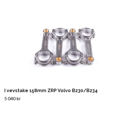
I vevstake 158mm ZRP Volvo B230/B234
5 040 kr