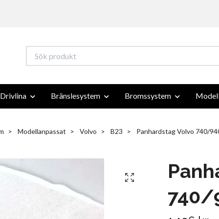
Drivlina
Bränslesystem
Bromssystem
Modell
m
Modellanpassat
Volvo
B23
Panhardstag Volvo 740/94
Panha
740/