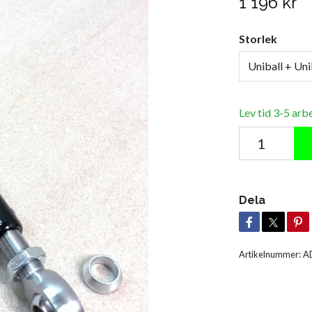
1 196 kr
Storlek
Uniball + Uni
Lev tid 3-5 arb
Dela
Artikelnummer:
A