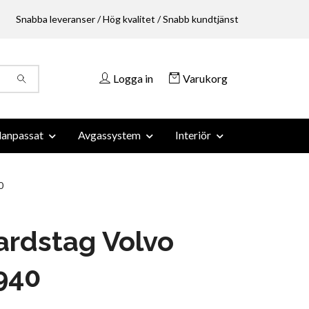
Snabba leveranser / Hög kvalitet / Snabb kundtjänst
Logga in
Varukorg
anpassat
Avgassystem
Interiör
0
rdstag Volvo
940