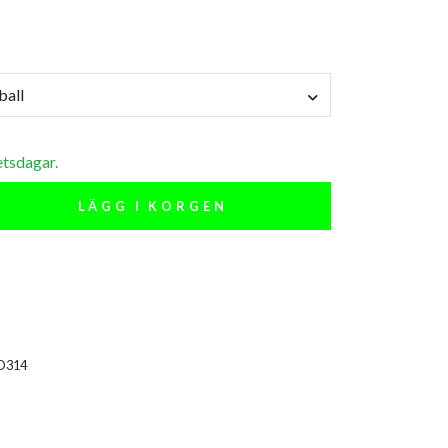
ball
etsdagar.
LÄGG I KORGEN
D314