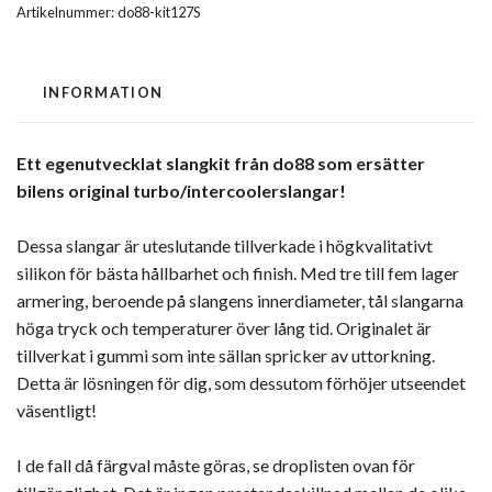
Artikelnummer:
do88-kit127S
INFORMATION
Ett egenutvecklat slangkit från do88 som ersätter
bilens original turbo/intercoolerslangar!
Dessa slangar är uteslutande tillverkade i högkvalitativt
silikon för bästa hållbarhet och finish. Med tre till fem lager
armering, beroende på slangens innerdiameter, tål slangarna
höga tryck och temperaturer över lång tid. Originalet är
tillverkat i gummi som inte sällan spricker av uttorkning.
Detta är lösningen för dig, som dessutom förhöjer utseendet
väsentligt!
I de fall då färgval måste göras, se droplisten ovan för