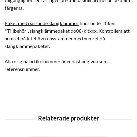
tillgänglighet. Det är ingen prestandaskillnad mellan de olika
färgerna.
Paket med passande slangklämmor
finns under fliken
"Tillbehör", slangklämmepaket do88-kitxxx. Kontrollera att
numret på kitet överensstämmer med numret på
slangklämmepaketet.
Alla originalartikelnummer är endast angivna som
referensnummer.