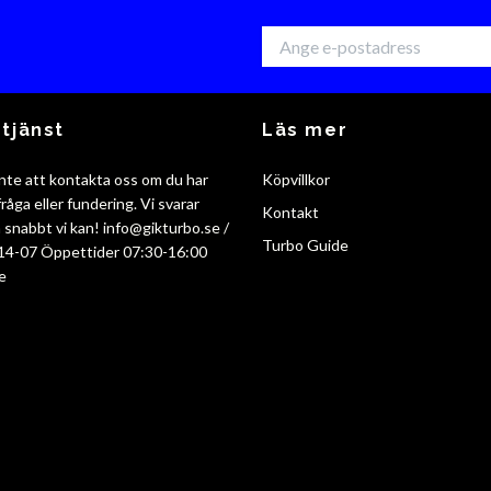
tjänst
Läs mer
nte att kontakta oss om du har
Köpvillkor
råga eller fundering. Vi svarar
Kontakt
så snabbt vi kan!
info@gikturbo.se
/
Turbo Guide
14-07 Öppettider 07:30-16:00
e