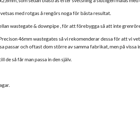
,4x2,6mm, som sedan blästras efter svetsning å slutligen målas me
vetsas med rotgas å rengörs noga för bästa resultat.
llan wastegate & downpipe , för att förebygga så att inte grenröre
ecison 46mm wastegates så vi rekomenderar dessa för att vi vet a
 passar och oftast dom större av samma fabrikat, men på vissa ins
ll de så får man passa in den själv.
agar.