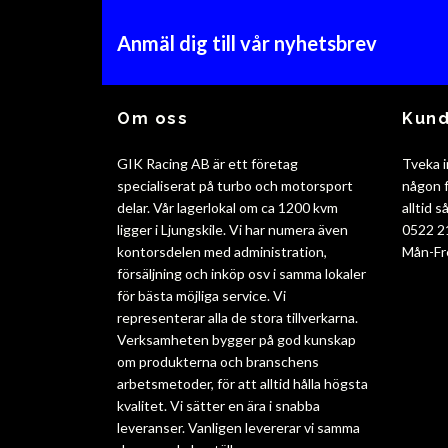
Anmäl dig till vår nyhetsbrev
Om oss
Kund
GIK Racing AB är ett företag
Tveka i
specialiserat på turbo och motorsport
någon f
delar. Vår lagerlokal om ca 1200 kvm
alltid 
ligger i Ljungskile. Vi har numera även
0522 2
kontorsdelen med administration,
Mån-Fr
försäljning och inköp osv i samma lokaler
för bästa möjliga service. Vi
representerar alla de stora tillverkarna.
Verksamheten bygger på god kunskap
om produkterna och branschens
arbetsmetoder, för att alltid hålla högsta
kvalitet. Vi sätter en ära i snabba
leveranser. Vanligen levererar vi samma