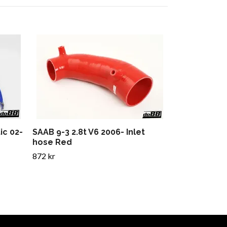
SAAB 900 Tu
Crankcase v
610 kr
ic 02-
SAAB 9-3 2.8t V6 2006- Inlet
hose Red
872 kr