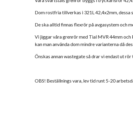
Våra svartståls grenrör byggs i tryckärlsrör 42
Dom rostfria tillverkas i 321L 42,4x2mm, dessa s
De ska alltid finnas flexrör på avgasystem och me
Vi jiggar våra grenrör med Tial MVR 44mm och Pr
kan man använda dom mindre varianterna då dessa
Önskas annan wastegate så drar vi endast ut rör ti
OBS! Beställnings vara, lev tid runt 5-20 arbetsd