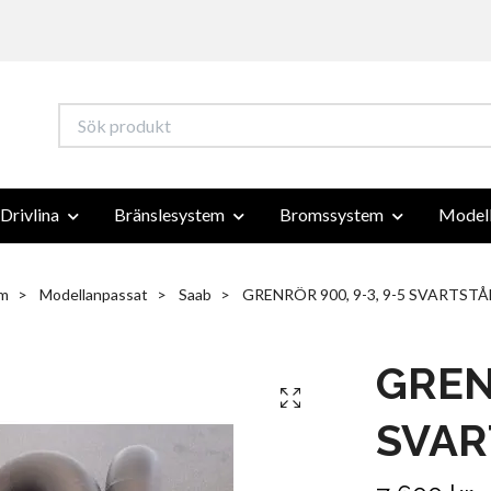
Drivlina
Bränslesystem
Bromssystem
Modell
m
Modellanpassat
Saab
GRENRÖR 900, 9-3, 9-5 SVARTSTÅ
GRENR
SVAR