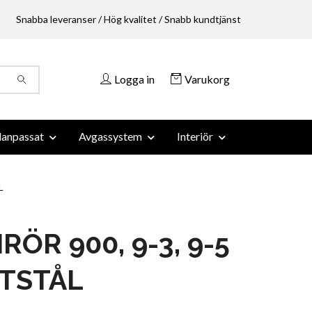
Snabba leveranser / Hög kvalitet / Snabb kundtjänst
Logga in
Varukorg
anpassat
Avgassystem
Interiör
L
ÖR 900, 9-3, 9-5
TSTÅL