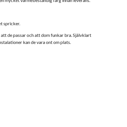
d en mycket värmebeständig färg innan leverans.
t spricker.
tt de passar och att dom funkar bra. Självklart
talationer kan de vara ont om plats.