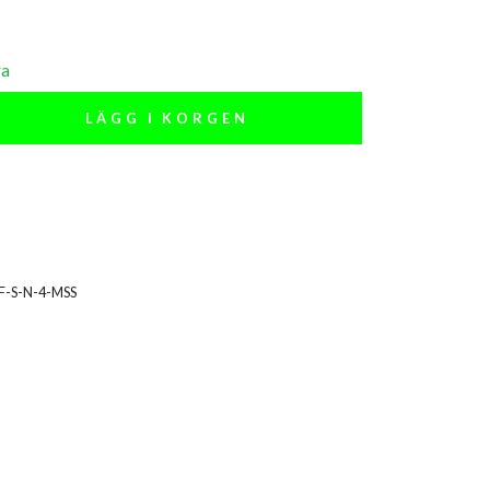
ra
LÄGG I KORGEN
F-S-N-4-MSS