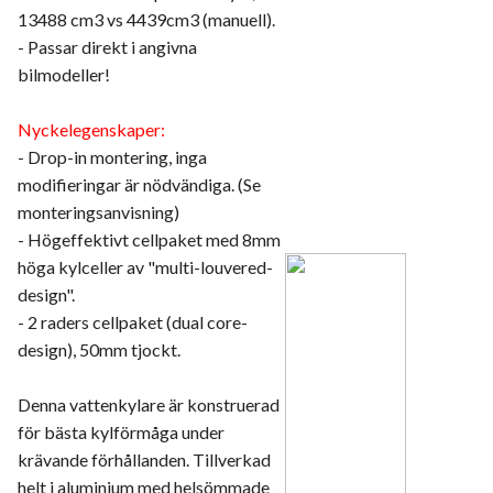
13488 cm3 vs 4439cm3 (manuell).
- Passar direkt i angivna
bilmodeller!
Nyckelegenskaper:
- Drop-in montering, inga
modifieringar är nödvändiga. (Se
monteringsanvisning)
- Högeffektivt cellpaket med 8mm
höga kylceller av "multi-louvered-
design".
- 2 raders cellpaket (dual core-
design), 50mm tjockt.
Denna vattenkylare är konstruerad
för bästa kylförmåga under
krävande förhållanden. Tillverkad
helt i aluminium med helsömmade