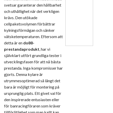
svetsar garanterar den hållbarhet
och uthållighet när det verkligen
krävs. Den utökade
cellpaketsvolymen förbättrar
kylningsförmågan och sänker
vätsketemperaturen. Eftersom att
detta är en
do88-
prestandaprodukt
, har vi
självklart utfört grundliga tester i
utvecklingsfasen för att nå bästa
prestanda. Inga kompromisser har
gjorts. Denna kylare är
utrymmesoptimerad så långt det
bara är möjligt för montering på
ursprunglig plats. Ett givet val för
den inspirerade entusiasten eller
för banracingföraren som kräver
tillförlitlighet som man kallt kan