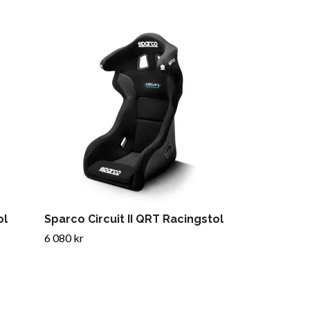
Sparco Grid
4 408 kr
ol
Sparco Circuit II QRT Racingstol
6 080 kr