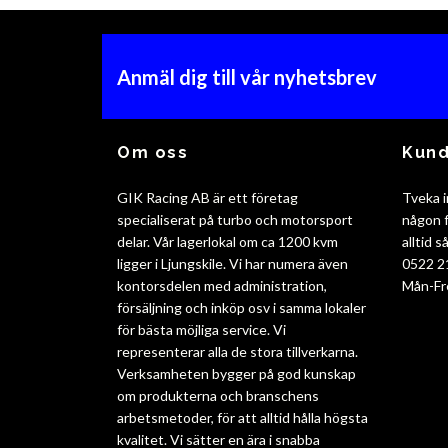
Anmäl dig till vår nyhetsbrev
Om oss
Kund
GIK Racing AB är ett företag
Tveka i
specialiserat på turbo och motorsport
någon f
delar. Vår lagerlokal om ca 1200 kvm
alltid 
ligger i Ljungskile. Vi har numera även
0522 2
kontorsdelen med administration,
Mån-Fr
försäljning och inköp osv i samma lokaler
för bästa möjliga service. Vi
representerar alla de stora tillverkarna.
Verksamheten bygger på god kunskap
om produkterna och branschens
arbetsmetoder, för att alltid hålla högsta
kvalitet. Vi sätter en ära i snabba