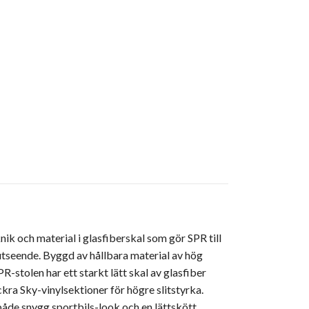
nik och material i glasfiberskal som gör SPR till
utseende. Byggd av hållbara material av hög
-stolen har ett starkt lätt skal av glasfiber
a Sky-vinylsektioner för högre slitstyrka.
åde snygg sportbils-look och en lättskött