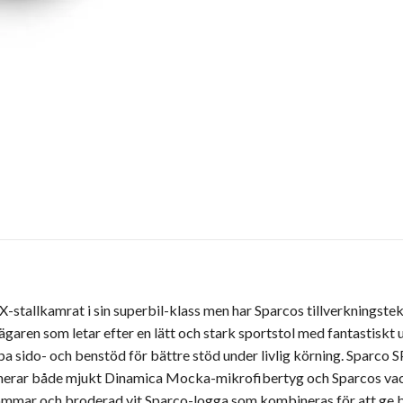
PX-stallkamrat i sin superbil-klass men har Sparcos tillverkningstek
aren som letar efter en lätt och stark sportstol med fantastiskt 
a sido- och benstöd för bättre stöd under livlig körning. Sparco SPR
nerar både mjukt Dinamica Mocka-mikrofibertyg och Sparcos vackr
ömmar och broderad vit Sparco-logga som kombineras för att ge b