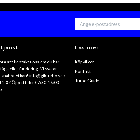
tjänst
Läs mer
nte att kontakta oss om du har
Köpvillkor
råga eller fundering. Vi svarar
Kontakt
så snabbt vi kan!
info@gikturbo.se
/
Turbo Guide
14-07 Öppettider 07:30-16:00
e