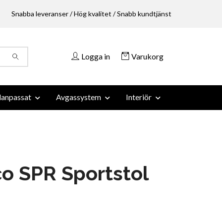
Snabba leveranser / Hög kvalitet / Snabb kundtjänst
Logga in
Varukorg
anpassat
Avgassystem
Interiör
o SPR Sportstol