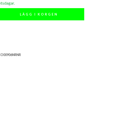
etsdagar.
LÄGG I KORGEN
CO00906NRNR