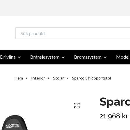
Drivlina
Bränslesystem
Bromssystem
Modell
Hem
Interiör
Stolar
Sparco SPR Sportstol
Sparc
21 968 kr