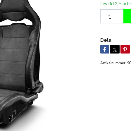
Lev tid 3-5 arb
Dela
Artikelnummer:
S