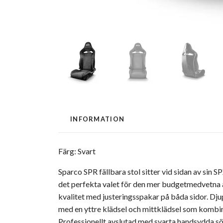
INFORMATION
Färg: Svart
Sparco SPR fällbara stol sitter vid sidan av sin S
det perfekta valet för den mer budgetmedvetna äg
kvalitet med justeringsspakar på båda sidor. Djup
med en yttre klädsel och mittklädsel som kombi
Professionellt avslutad med svarta handsydda s