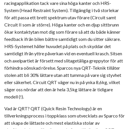
racingapplikation tack vare sina höga kanter och HRS-
System (Head Restraint System). Tillgänglig i två storlekar
för att passa ett brett spektrum utav förare (Circuit samt
Circuit II som är större). Höga kanter och en djup sittbrunn
ökar kontaktytan mot dig som förare så att du både känner
feedback ifrån bilen bättre samtidigt som du sitter säkrare.
HRS-Systemet håller huvudet på plats och skyddar det
samtidigt ifrån yttre påverkan vid en eventuell krasch. Sitsen
och axelpartiet är försett med slitagetåliga greppytor för att
förhindra oönskad rörelse. Sparcos nya QRT-Teknik tillåter
stolen att bli 30% lättare utan att tumma på vare sig styvhet
eller säkerhet. Circuit QRT väger nu in på ynka 8,6kg, vilket
säger oss nördar att den är hela 3,5kg lättare är tidigare
modell (!).
Vad är QRT? QRT (Quick Resin Technology) är en
tillverkningsprocess i toppklass som utvecklats av Sparco för
att skapa de lättaste och mest elastiska stolar av