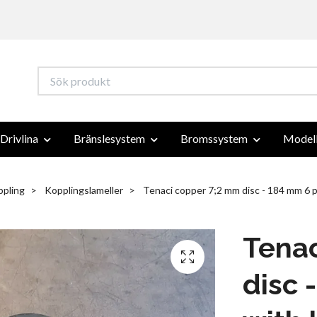
Drivlina
Bränslesystem
Bromssystem
Modell
pling
Kopplingslameller
Tenaci copper 7;2 mm disc - 184 mm 6 p
Tenac
disc 