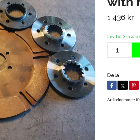
with 
1 436 kr
Lev tid 3-5 arb
Dela
Artikelnummer:
t