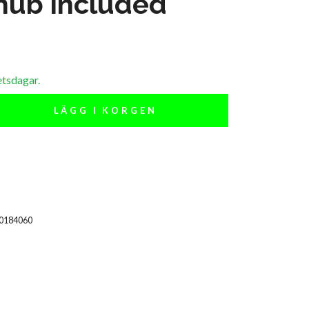
hub included
etsdagar.
LÄGG I KORGEN
00184060