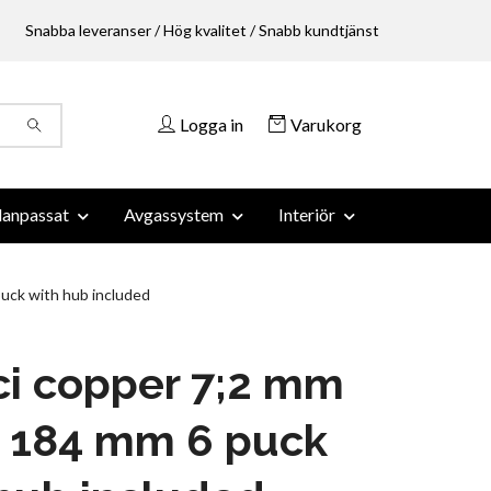
Snabba leveranser / Hög kvalitet / Snabb kundtjänst
Logga in
Varukorg
anpassat
Avgassystem
Interiör
uck with hub included
i copper 7;2 mm
- 184 mm 6 puck