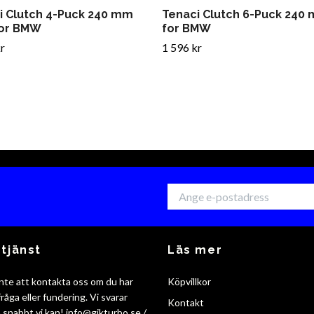
i Clutch 4-Puck 240 mm
Tenaci Clutch 6-Puck 240
for BMW
for BMW
r
1 596 kr
tjänst
Läs mer
nte att kontakta oss om du har
Köpvillkor
råga eller fundering. Vi svarar
Kontakt
så snabbt vi kan!
info@gikturbo.se
/