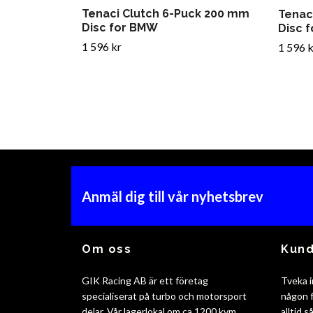
Tenaci Clutch 6-Puck 200 mm
Tenac
Disc for BMW
Disc 
1 596 kr
1 596 k
Anmäl dig till vår nyhetsbrev
Om oss
Kund
GIK Racing AB är ett företag
Tveka i
specialiserat på turbo och motorsport
någon f
delar. Vår lagerlokal om ca 1200 kvm
alltid 