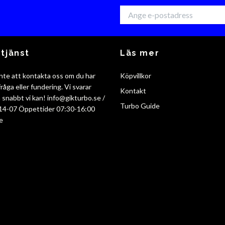
tjänst
Läs mer
nte att kontakta oss om du har
Köpvillkor
råga eller fundering. Vi svarar
Kontakt
så snabbt vi kan!
info@gikturbo.se
/
Turbo Guide
14-07 Öppettider 07:30-16:00
e