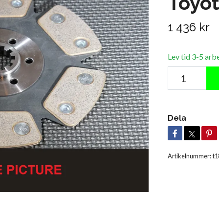
Toyo
1 436 kr
Lev tid 3-5 arb
Dela
Artikelnummer:
t