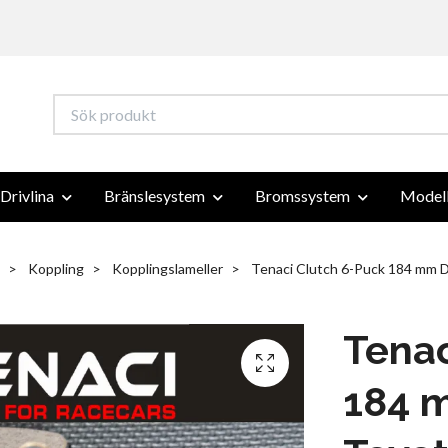
Drivlina
Bränslesystem
Bromssystem
Modell
Koppling
Kopplingslameller
Tenaci Clutch 6-Puck 184 mm D
Tenac
184 m