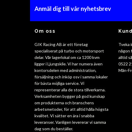
Anmäl dig till vår nyhetsbrev
Om oss
Kund
GIK Racing AB är ett företag
Tveka i
specialiserat på turbo och motorsport
någon f
delar. Vår lagerlokal om ca 1200 kvm
alltid 
ligger i Ljungskile. Vi har numera även
0522 2
kontorsdelen med administration,
Mån-Fr
försäljning och inköp osv i samma lokaler
för bästa möjliga service. Vi
representerar alla de stora tillverkarna.
Verksamheten bygger på god kunskap
om produkterna och branschens
arbetsmetoder, för att alltid hålla högsta
kvalitet. Vi sätter en ära i snabba
leveranser. Vanligen levererar vi samma
dag som du beställer.