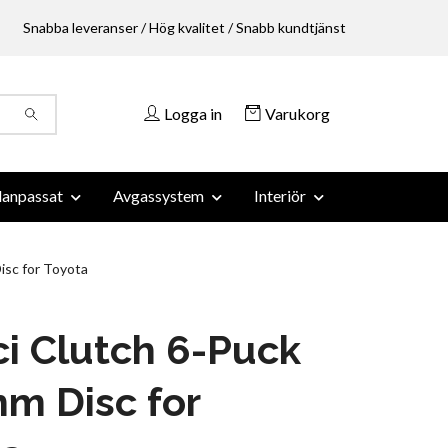
Snabba leveranser / Hög kvalitet / Snabb kundtjänst
Logga in
Varukorg
anpassat
Avgassystem
Interiör
isc for Toyota
i Clutch 6-Puck
m Disc for