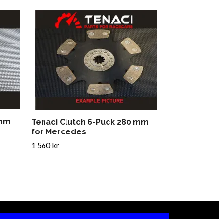
Tenaci Organ
mm
1 596 kr
 mm
Tenaci Clutch 6-Puck 280 mm
for Mercedes
1 560 kr