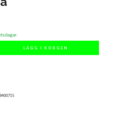
ta
etsdagar.
LÄGG I KORGEN
18400715