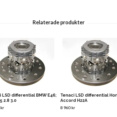
 LSD differential BMW E46;
Tenaci LSD differential Ho
5 2.8 3.0
Accord H22A
 kr
8 960 kr