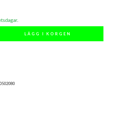
etsdagar.
LÄGG I KORGEN
00502080