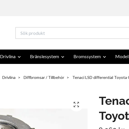
Drivlina
Bränslesystem
Bromssystem
Modell
Drivlina
Diffbromsar / Tillbehör
Tenaci LSD differential Toyota
Tenac
Toyot