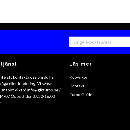
tjänst
Läs mer
nte att kontakta oss om du har
Köpvillkor
råga eller fundering. Vi svarar
Kontakt
så snabbt vi kan!
info@gikturbo.se
/
Turbo Guide
14-07 Öppettider 07:30-16:00
e