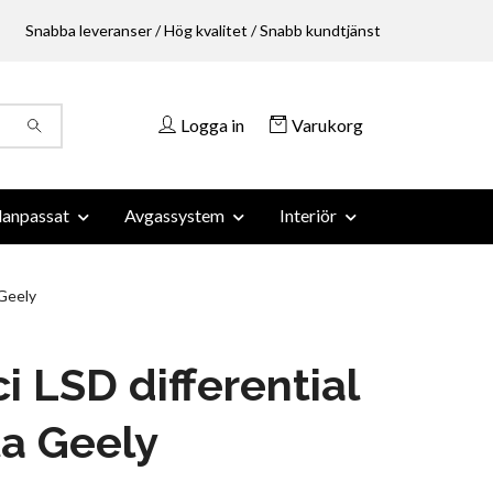
Snabba leveranser / Hög kvalitet / Snabb kundtjänst
Logga in
Varukorg
anpassat
Avgassystem
Interiör
 Geely
i LSD differential
a Geely