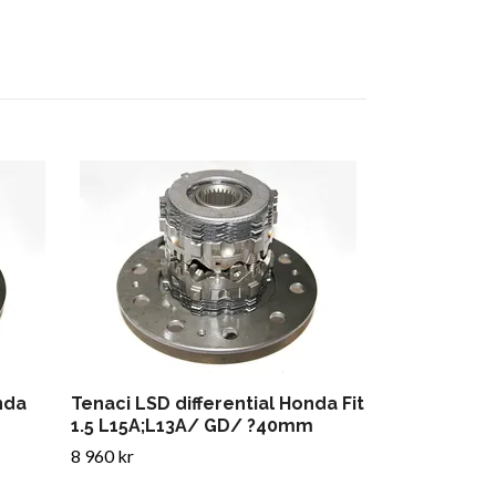
Flangebolt 
Tenaci Volvo
10x pieces
319 kr
nda
Tenaci LSD differential Honda Fit
1.5 L15A;L13A/ GD/ ?40mm
8 960 kr