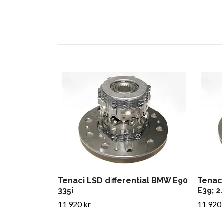
Tenaci LSD differential BMW E90
Tenaci
335i
E39; 2.
11 920 kr
11 920