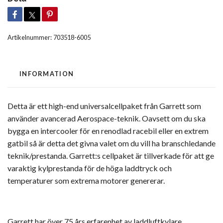
Artikelnummer:
703518-6005
INFORMATION
Detta är ett high-end universalcellpaket från Garrett som
använder avancerad Aerospace-teknik. Oavsett om du ska
bygga en intercooler för en renodlad racebil eller en extrem
gatbil så är detta det givna valet om du vill ha branschledande
teknik/prestanda. Garrett:s cellpaket är tillverkade för att ge
varaktig kylprestanda för de höga laddtryck och
temperaturer som extrema motorer genererar.
Garrett har över 75 års erfarenhet av laddluftkylare