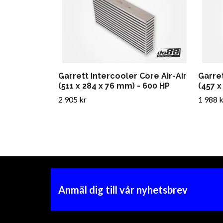
Garrett Intercooler Core Air-Air
Garret
(511 x 284 x 76 mm) - 600 HP
(457 x
2 905 kr
1 988 k
Anmäl dig till vår nyhetsbrev