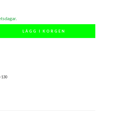
etsdagar.
LÄGG I KORGEN
-130