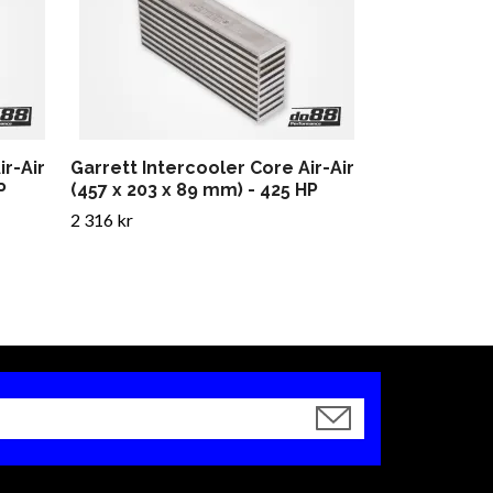
(254 x 312 x 
3 014 kr
ir-Air
Garrett Intercooler Core Air-Air
P
(457 x 203 x 89 mm) - 425 HP
2 316 kr