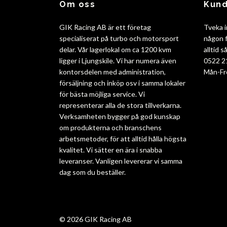
Om oss
Kund
GIK Racing AB är ett företag
Tveka i
specialiserat på turbo och motorsport
någon f
delar. Vår lagerlokal om ca 1200 kvm
alltid 
ligger i Ljungskile. Vi har numera även
0522 2
kontorsdelen med administration,
Mån-Fr
försäljning och inköp osv i samma lokaler
för bästa möjliga service. Vi
representerar alla de stora tillverkarna.
Verksamheten bygger på god kunskap
om produkterna och branschens
arbetsmetoder, för att alltid hålla högsta
kvalitet. Vi sätter en ära i snabba
leveranser. Vanligen levererar vi samma
dag som du beställer.
© 2026 GIK Racing AB