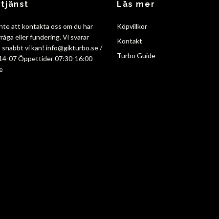
tjänst
Läs mer
nte att kontakta oss om du har
Köpvillkor
råga eller fundering. Vi svarar
Kontakt
så snabbt vi kan!
info@gikturbo.se
/
Turbo Guide
14-07 Öppettider 07:30-16:00
e