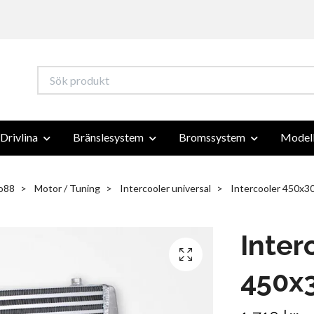
Drivlina
Bränslesystem
Bromssystem
Modell
o88
Motor / Tuning
Intercooler universal
Intercooler 450x30
Inter
450x3