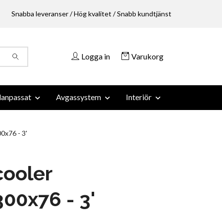
Snabba leveranser / Hög kvalitet / Snabb kundtjänst
Logga in
Varukorg
anpassat
Avgassystem
Interiör
0x76 - 3'
cooler
00x76 - 3'