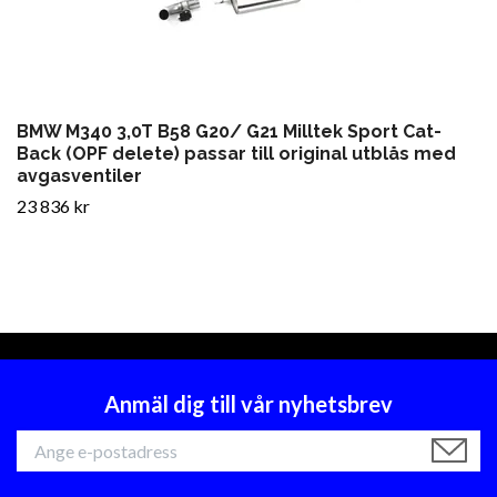
BMW M340 3,0T B58 G20/ G21 Milltek Sport Cat-
Back (OPF delete) passar till original utblås med
avgasventiler
23 836 kr
Anmäl dig till vår nyhetsbrev