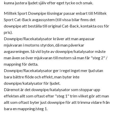
kunna justera ljudet själv efter eget tycke och smak.
Milltek Sport Downpipe lösningar passar enbart till Milltek
Sport Cat-Back avgassystem (till vissa bilar finns det
downpipe att beställa till original Cat-Back, kontakta oss för
pris).
Downpipe/Racekatalysator kräver att man anpassar
mjukvaran i motorns styrdon, då man påverkar
avgasreningen. Så vid byte av downpipe/katalysator måste
man även se över mjukvaran till motorn så man får "steg 2" /
mappning för detta.
Downpipe/Racekatalysator ger i regel inget mer ljud utan
bara bättre flöde och effekt, man byter inte
downpipe/katalysator för ljudet.
Däremot är det downpipe/katalysator som stoppar upp
effekten allt som oftast efter "steg 1" trim vilket gör att man
allt som oftast byter just downpipe för att trimma vidare från
bara en mappning/steg 1.