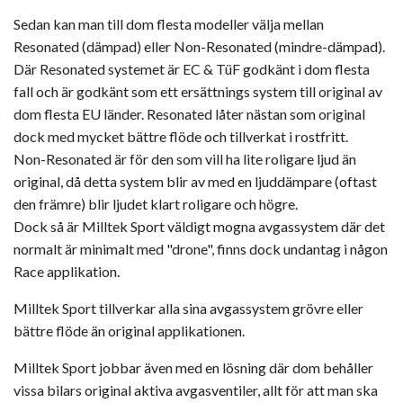
Sedan kan man till dom flesta modeller välja mellan
Resonated (dämpad) eller Non-Resonated (mindre-dämpad).
Där Resonated systemet är EC & TüF godkänt i dom flesta
fall och är godkänt som ett ersättnings system till original av
dom flesta EU länder. Resonated låter nästan som original
dock med mycket bättre flöde och tillverkat i rostfritt.
Non-Resonated är för den som vill ha lite roligare ljud än
original, då detta system blir av med en ljuddämpare (oftast
den främre) blir ljudet klart roligare och högre.
Dock så är Milltek Sport väldigt mogna avgassystem där det
normalt är minimalt med "drone", finns dock undantag i någon
Race applikation.
Milltek Sport tillverkar alla sina avgassystem grövre eller
bättre flöde än original applikationen.
Milltek Sport jobbar även med en lösning där dom behåller
vissa bilars original aktiva avgasventiler, allt för att man ska