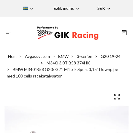
Exkl. moms
SEK
Hem
Avgassystem
BMW
3-serien
G20 19-24
M340i 3,0T B58 374HK
BMW M340i B58 G20/ G21 Milltek Sport 3,15" Downpipe
med 100 cells racekatalysator