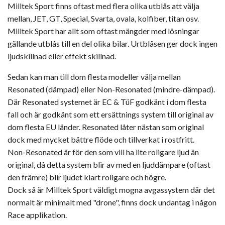
Milltek Sport finns oftast med flera olika utblås att välja
mellan, JET, GT, Special, Svarta, ovala, kolfiber, titan osv.
Milltek Sport har allt som oftast mängder med lösningar
gällande utblås till en del olika bilar. Urtblåsen ger dock ingen
ljudskillnad eller effekt skillnad.
Sedan kan man till dom flesta modeller välja mellan
Resonated (dämpad) eller Non-Resonated (mindre-dämpad).
Där Resonated systemet är EC & TüF godkänt i dom flesta
fall och är godkänt som ett ersättnings system till original av
dom flesta EU länder. Resonated låter nästan som original
dock med mycket bättre flöde och tillverkat i rostfritt.
Non-Resonated är för den som vill ha lite roligare ljud än
original, då detta system blir av med en ljuddämpare (oftast
den främre) blir ljudet klart roligare och högre.
Dock så är Milltek Sport väldigt mogna avgassystem där det
normalt är minimalt med "drone", finns dock undantag i någon
Race applikation.