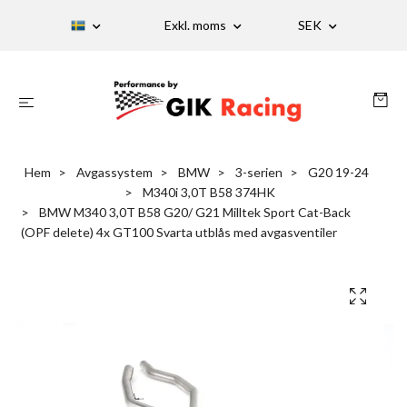
Exkl. moms
SEK
Hem
Avgassystem
BMW
3-serien
G20 19-24
M340i 3,0T B58 374HK
BMW M340 3,0T B58 G20/ G21 Milltek Sport Cat-Back
(OPF delete) 4x GT100 Svarta utblås med avgasventiler