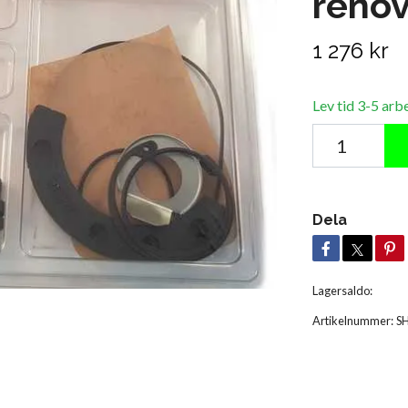
renov
1 276 kr
Lev tid 3-5 arb
Dela
Lagersaldo:
Artikelnummer:
S