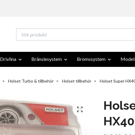
Drivlina
Bränslesystem
Bromssystem
Modell
Holset Turbo & tillbehör
Holset tillbehör
Holset Super HX40
Holse
HX40