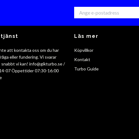
tjänst
Läs mer
nte att kontakta oss om du har
Köpvillkor
råga eller fundering. Vi svarar
Kontakt
så snabbt vi kan!
info@gikturbo.se
/
Turbo Guide
14-07 Öppettider 07:30-16:00
e