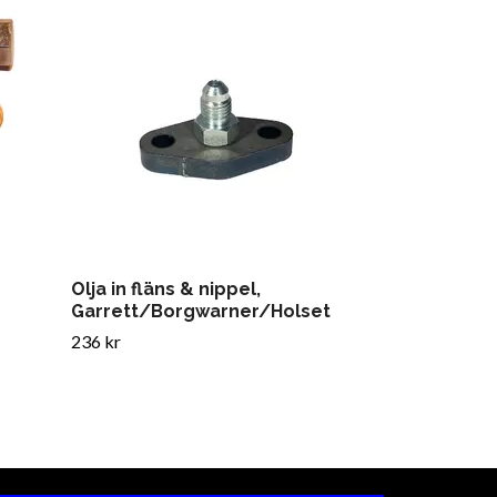
Returnippel 
152 kr
Olja in fläns & nippel,
Garrett/Borgwarner/Holset
236 kr