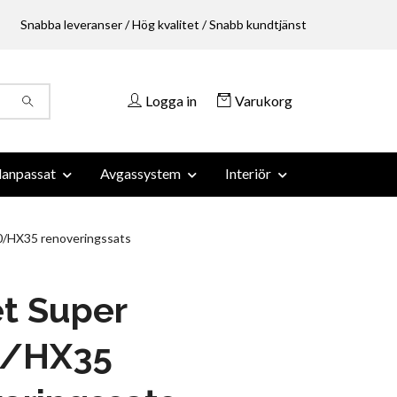
Snabba leveranser / Hög kvalitet / Snabb kundtjänst
Logga in
Varukorg
anpassat
Avgassystem
Interiör
/HX35 renoveringssats
t Super
/HX35