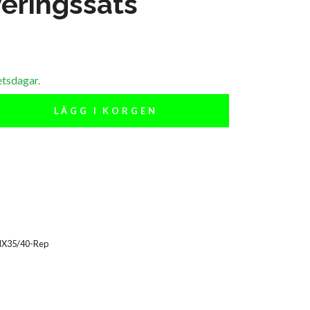
eringssats
etsdagar.
LÄGG I KORGEN
HX35/40-Rep