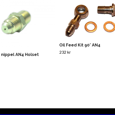
Oil Feed Kit 90° AN4
232 kr
n nippel AN4 Holset