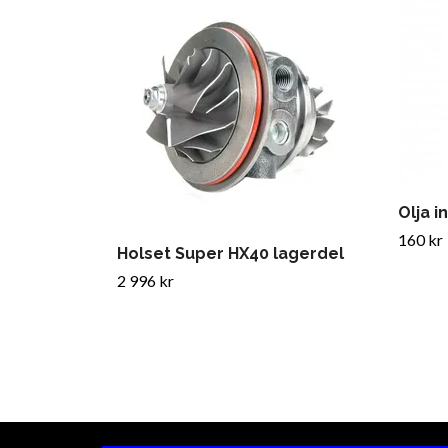
Olja i
160 kr
Holset Super HX40 lagerdel
2 996 kr