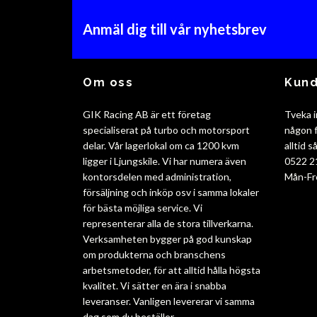
Anmäl dig till vår nyhetsbrev
Om oss
Kund
GIK Racing AB är ett företag
Tveka i
specialiserat på turbo och motorsport
någon f
delar. Vår lagerlokal om ca 1200 kvm
alltid 
ligger i Ljungskile. Vi har numera även
0522 2
kontorsdelen med administration,
Mån-Fr
försäljning och inköp osv i samma lokaler
för bästa möjliga service. Vi
representerar alla de stora tillverkarna.
Verksamheten bygger på god kunskap
om produkterna och branschens
arbetsmetoder, för att alltid hålla högsta
kvalitet. Vi sätter en ära i snabba
leveranser. Vanligen levererar vi samma
dag som du beställer.