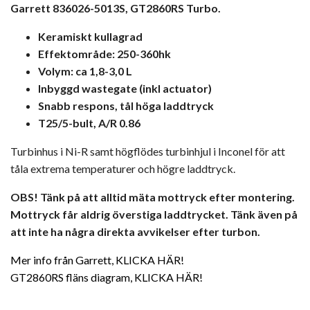
Garrett 836026-5013S, GT2860RS Turbo.
Keramiskt kullagrad
Effektområde: 250-360hk
Volym: ca 1,8-3,0 L
Inbyggd wastegate (inkl actuator)
Snabb respons, tål höga laddtryck
T25/5-bult, A/R 0.86
Turbinhus i Ni-R samt högflödes turbinhjul i Inconel för att
tåla extrema temperaturer och högre laddtryck.
OBS! Tänk på att alltid mäta mottryck efter montering.
Mottryck får aldrig överstiga laddtrycket. Tänk även på
att inte ha några direkta avvikelser efter turbon.
Mer info från Garrett, KLICKA HÄR!
GT2860RS fläns diagram, KLICKA HÄR!