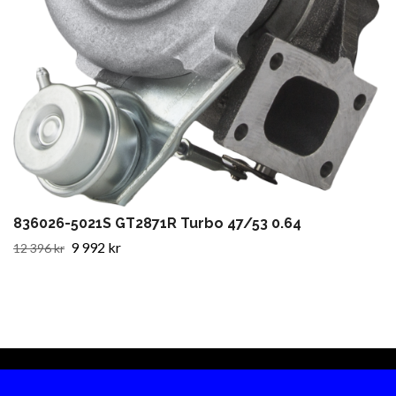
836026-5021S GT2871R Turbo 47/53 0.64
9 992 kr
12 396 kr