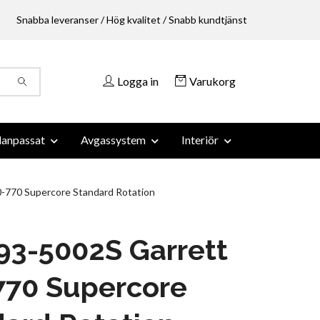
Snabba leveranser / Hög kvalitet / Snabb kundtjänst
Logga in
Varukorg
anpassat
Avgassystem
Interiör
770 Supercore Standard Rotation
93-5002S Garrett
770 Supercore