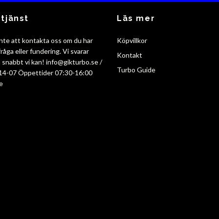
tjänst
Läs mer
nte att kontakta oss om du har
Köpvillkor
råga eller fundering. Vi svarar
Kontakt
så snabbt vi kan!
info@gikturbo.se
/
Turbo Guide
14-07 Öppettider 07:30-16:00
e