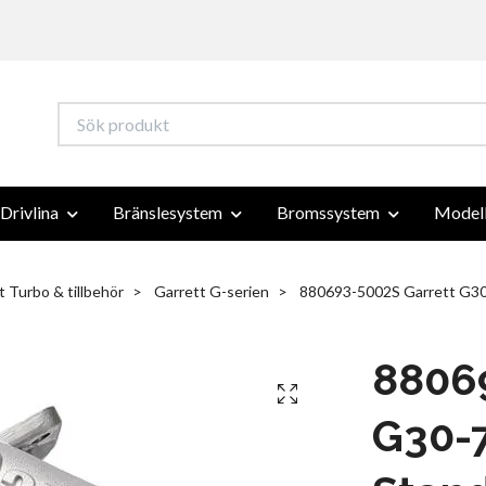
Drivlina
Bränslesystem
Bromssystem
Modell
t Turbo & tillbehör
Garrett G-serien
880693-5002S Garrett G30-
8806
G30-