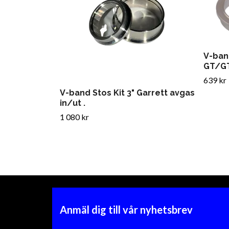
V-band
GT/GT
639 kr
V-band Stos Kit 3" Garrett avgas
in/ut .
1 080 kr
Anmäl dig till vår nyhetsbrev