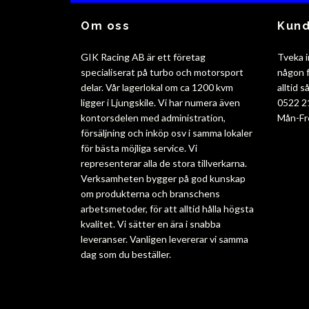
Om oss
Kund
GIK Racing AB är ett företag
Tveka i
specialiserat på turbo och motorsport
någon f
delar. Vår lagerlokal om ca 1200 kvm
alltid 
ligger i Ljungskile. Vi har numera även
0522 2
kontorsdelen med administration,
Mån-Fr
försäljning och inköp osv i samma lokaler
för bästa möjliga service. Vi
representerar alla de stora tillverkarna.
Verksamheten bygger på god kunskap
om produkterna och branschens
arbetsmetoder, för att alltid hålla högsta
kvalitet. Vi sätter en ära i snabba
leveranser. Vanligen levererar vi samma
dag som du beställer.