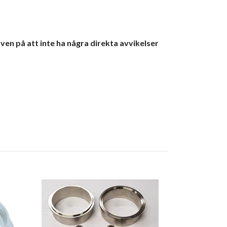
ven på att inte ha några direkta avvikelser
Returnippel 
152 kr