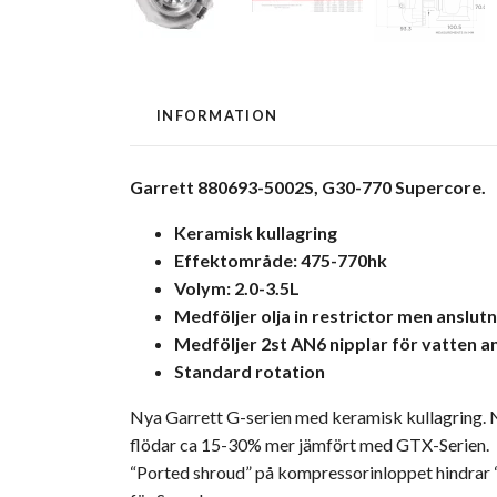
INFORMATION
Garrett 880693-5002S, G30-770 Supercore.
Keramisk kullagring
Effektområde: 475-770hk
Volym: 2.0-3.5L
Medföljer olja in restrictor men anslut
Medföljer 2st AN6 nipplar för vatten a
Standard rotation
Nya Garrett G-serien med keramisk kullagring. N
flödar ca 15-30% mer jämfört med GTX-Serien.
“Ported shroud” på kompressorinloppet hindrar “