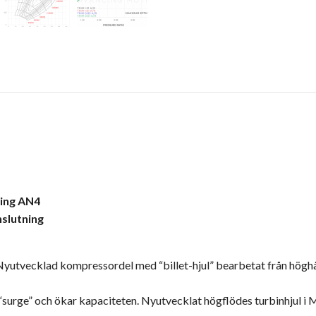
ning AN4
nslutning
yutvecklad kompressordel med “billet-hjul” bearbetat från höghå
surge” och ökar kapaciteten. Nyutvecklat högflödes turbinhjul i 