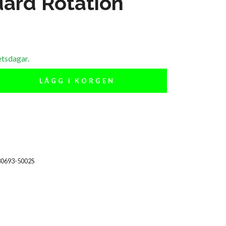
ard Rotation
etsdagar.
LÄGG I KORGEN
80693-5002S