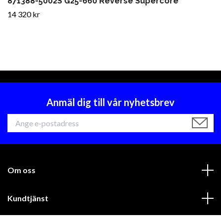
871388-5002S G25-660 Reverse Supercore
14 320 kr
Anmäl dig till vår nyhetsbrev
Om oss
Kundtjänst