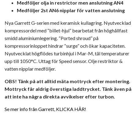
Medföljer olja in restrictor men anslutning AN4
Medföljer 2st AN6 nipplar för vatten anslutning
Nya Garrett G-serien med keramisk kullagring. Nyutvecklad
kompressordel med “billet-hjul” bearbetat från höghållfast
smidd aluminiumlegering. “Ported shroud” på
kompressorinloppet hindrar “surge” och ökar kapaciteten.
Nyutvecklat högflödes turbinhjul i Mar-M, tål temperaturer
upp till 1050°C. Uttag för Speed sensor. Olje restriktor &
vatten nipplar medföljer.
OBS! Tänk på att alltid mäta mottryck efter montering.
Mottryck får aldrig överstiga laddtrycket. Tänk även på
att inte ha några direkta avvikelser efter turbon.
Se mer info från Garrett, KLICKA HÄR!