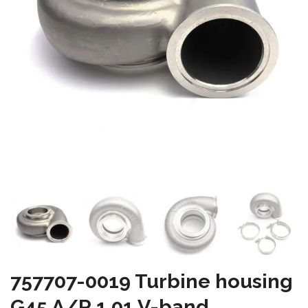
757707-0019 Turbine housing
G45 A/R 1.01 V-band