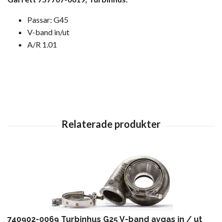
Passar: G45
V-band in/ut
A/R 1.01
740902-0069 Turbinhus G25 V-band avgas in / ut