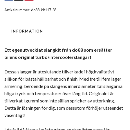
Artikelnummer:
do88-kit117-3S
INFORMATION
Ett egenutvecklat slangkit från do88 som ersätter
bilens original turbo/intercoolerslangar!
Dessa slangar är uteslutande tillverkade i högkvalitativt
silikon för bästa hållbarhet och finish. Med tre till fem lager
armering, beroende på slangens innerdiameter, tål slangarna
höga tryck och temperaturer över lång tid. Originalet är
tillverkat i gummi som inte sällan spricker av uttorkning.
Detta är lösningen för dig, som dessutom förhöjer utseendet
väsentligt!
I de fall då färgval måste göras, se droplisten ovan för