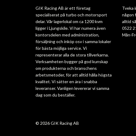
GIK Racing AB är ett företag
Tveka i
specialiserat på turbo och motorsport
någon f
delar. Vår lagerlokal om ca 1200 kvm
alltid 
ligger i Ljungskile. Vi har numera även
0522 2
kontorsdelen med administration,
Mån-Fr
försäljning och inköp osv i samma lokaler
för bästa möjliga service. Vi
representerar alla de stora tillverkarna.
Verksamheten bygger på god kunskap
om produkterna och branschens
arbetsmetoder, för att alltid hålla högsta
kvalitet. Vi sätter en ära i snabba
leveranser. Vanligen levererar vi samma
dag som du beställer.
© 2026 GIK Racing AB