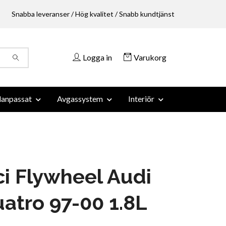
Snabba leveranser / Hög kvalitet / Snabb kundtjänst
Logga in
Varukorg
anpassat
Avgassystem
Interiör
i Flywheel Audi
atro 97-00 1.8L