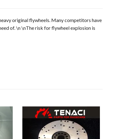
heavy original flywheels. Many competitors have
eed of. \n \nThe risk for flywheel explosion is
Tenaci Modu
M57
5 196 kr