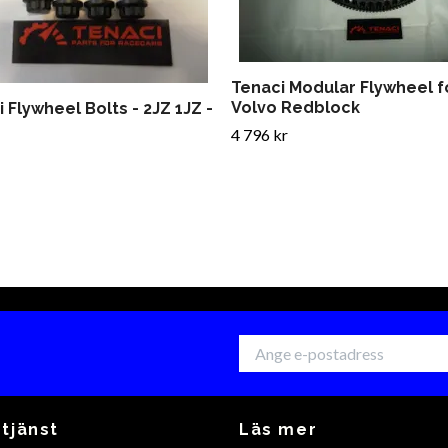
Tenaci Modular Flywheel f
Volvo Redblock
 Flywheel Bolts - 2JZ 1JZ -
4 796 kr
tjänst
Läs mer