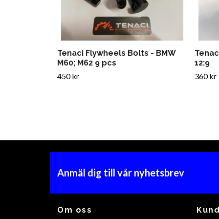
Tenaci Flywheels Bolts - BMW
Tenaci
M60; M62 9 pcs
12:9
450 kr
360 kr
Anmäl dig till vår nyhetsbrev
Om oss
Kund