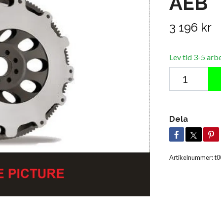
AEB
3 196 kr
Lev tid 3-5 arb
Dela
Artikelnummer:
t