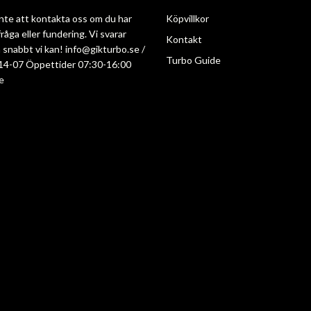
nte att kontakta oss om du har
Köpvillkor
råga eller fundering. Vi svarar
Kontakt
så snabbt vi kan!
info@gikturbo.se
/
Turbo Guide
14-07 Öppettider 07:30-16:00
e