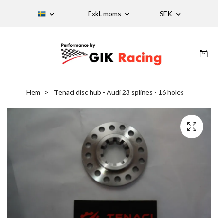
Exkl. moms
SEK
Hem
Tenaci disc hub - Audi 23 splines - 16 holes