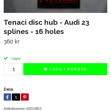
Tenaci disc hub - Audi 23
splines - 16 holes
360 kr
I lager.
LÄGG I KORGEN
Dela
Artikelnummer:
t02152815