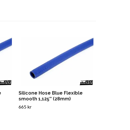
Silicone Hos
smooth 1,18
694 kr
e
Silicone Hose Blue Flexible
smooth 1,125'' (28mm)
665 kr