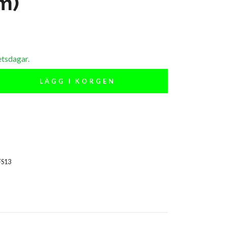
m)
etsdagar.
LÄGG I KORGEN
FS13