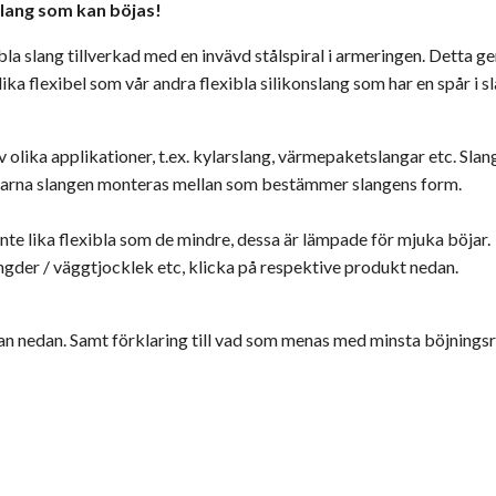
 slang som kan böjas!
bla slang tillverkad med en invävd stålspiral i armeringen. Detta ge
lika flexibel som vår andra flexibla silikonslang som har en spår i 
v olika applikationer, t.ex. kylarslang, värmepaketslangar etc. Sla
ningarna slangen monteras mellan som bestämmer slangens form.
te lika flexibla som de mindre, dessa är lämpade för mjuka böjar.
ngder / väggtjocklek etc, klicka på respektive produkt nedan.
tan nedan. Samt förklaring till vad som menas med minsta böjningsra