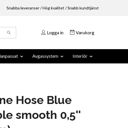
Snabba leveranser / Hög kvalitet / Snabb kundtjänst
Logga in
Varukorg
anpassat
Avgassystem
Interiör
one Hose Blue
ble smooth 0,5''