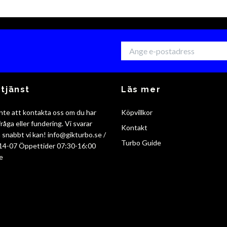
tjänst
Läs mer
nte att kontakta oss om du har
Köpvillkor
råga eller fundering. Vi svarar
Kontakt
så snabbt vi kan!
info@gikturbo.se
/
Turbo Guide
14-07 Öppettider 07:30-16:00
e