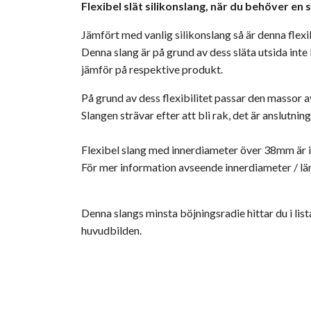
Flexibel slät silikonslang, när du behöver en
Jämfört med vanlig silikonslang så är denna flexi
Denna slang är på grund av dess släta utsida inte 
jämför på respektive produkt.
På grund av dess flexibilitet passar den massor a
Slangen strävar efter att bli rak, det är anslut
Flexibel slang med innerdiameter över 38mm är in
För mer information avseende innerdiameter / lä
Denna slangs minsta böjningsradie hittar du i lis
huvudbilden.