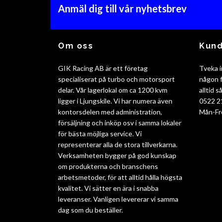
Anmäl dig till vår nyhetsbrev
Om oss
Kund
GIK Racing AB är ett företag
Tveka i
specialiserat på turbo och motorsport
någon f
delar. Vår lagerlokal om ca 1200 kvm
alltid 
ligger i Ljungskile. Vi har numera även
0522 2
kontorsdelen med administration,
Mån-Fr
försäljning och inköp osv i samma lokaler
för bästa möjliga service. Vi
representerar alla de stora tillverkarna.
Verksamheten bygger på god kunskap
om produkterna och branschens
arbetsmetoder, för att alltid hålla högsta
kvalitet. Vi sätter en ära i snabba
leveranser. Vanligen levererar vi samma
dag som du beställer.