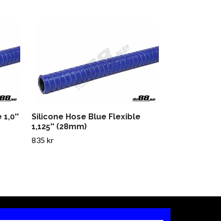
Silicone Hose
(30mm)
860 kr
1,0''
Silicone Hose Blue Flexible
1,125'' (28mm)
835 kr