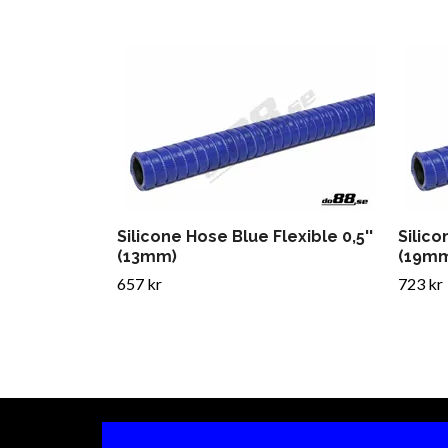
Silicone Hose Blue Flexible 0,5''
Silico
(13mm)
(19m
657 kr
723 kr