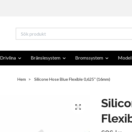
Drivlina
Bränslesystem
Bromssystem
Modell
Hem
Silicone Hose Blue Flexible 0,625'' (16mm)
Silic
Flexi