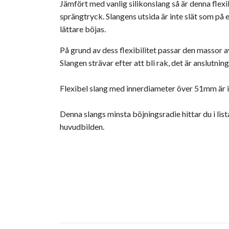
Jämfört med vanlig silikonslang så är denna flexi
sprängtryck. Slangens utsida är inte slät som på e
lättare böjas.
På grund av dess flexibilitet passar den massor a
Slangen strävar efter att bli rak, det är anslut
Flexibel slang med innerdiameter över 51mm är in
Denna slangs minsta böjningsradie hittar du i lis
huvudbilden.