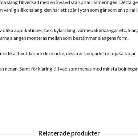
bla slang tillverkad med en invävd stålspiral i armeringen. Detta ge
n vanlig silikonslang, den har ett spår i ytan som går som en spiral 
v olika applikationer, t.ex. kylarslang, värmepaketslangar etc. Sla
ningarna slangen monteras mellan som bestämmer slangens form.
te lika flexibla som de mindre, dessa är lämpade för mjuka böjar.
tan nedan. Samt förklaring till vad som menas med minsta böjningsra