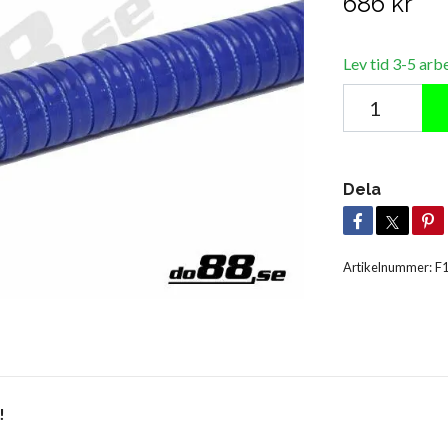
686 kr
Lev tid 3-5 arb
Dela
Artikelnummer:
F
!