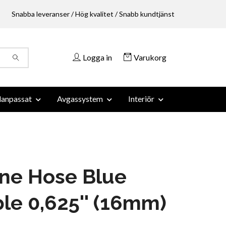
Snabba leveranser / Hög kvalitet / Snabb kundtjänst
Logga in
Varukorg
anpassat
Avgassystem
Interiör
one Hose Blue
ble 0,625'' (16mm)