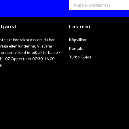
tjänst
Läs mer
nte att kontakta oss om du har
Köpvillkor
råga eller fundering. Vi svarar
Kontakt
så snabbt vi kan!
info@gikturbo.se
/
Turbo Guide
14-07 Öppettider 07:30-16:00
e