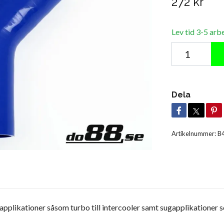
272 kr
Lev tid 3-5 arb
Dela
Artikelnummer:
B
applikationer såsom turbo till intercooler samt sugapplikationer som