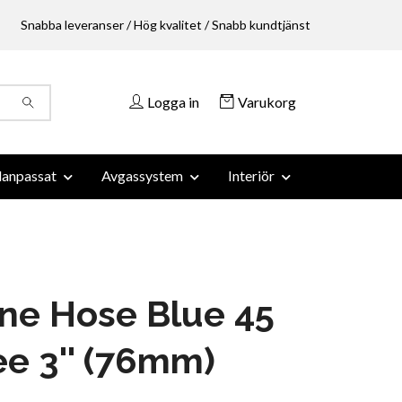
Snabba leveranser / Hög kvalitet / Snabb kundtjänst
Logga in
Varukorg
anpassat
Avgassystem
Interiör
one Hose Blue 45
e 3'' (76mm)