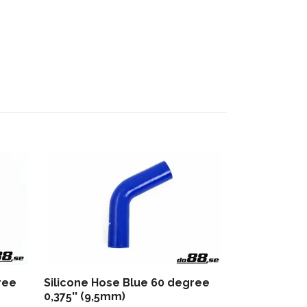
Silicone Ho
3,125'' (80m
360 kr
ree
Silicone Hose Blue 60 degree
0,375'' (9,5mm)