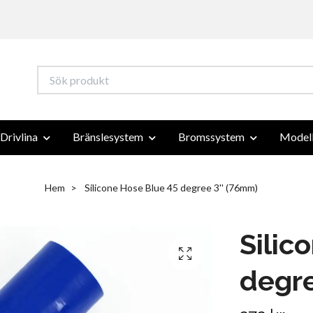
Drivlina
Bränslesystem
Bromssystem
Modell
Hem
Silicone Hose Blue 45 degree 3'' (76mm)
Silic
degre