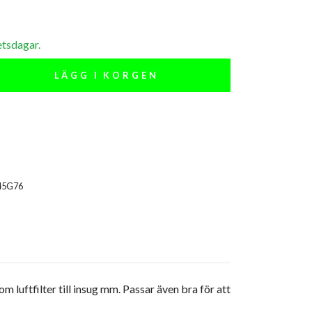
etsdagar.
LÄGG I KORGEN
45G76
 luftfilter till insug mm. Passar även bra för att