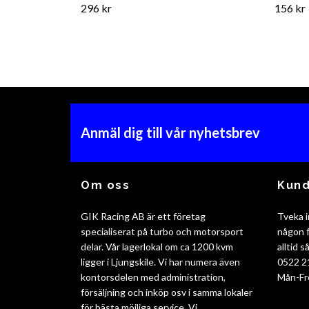
296 kr
156 kr
Anmäl dig till vår nyhetsbrev
Om oss
Kund
GIK Racing AB är ett företag
Tveka i
specialiserat på turbo och motorsport
någon f
delar. Vår lagerlokal om ca 1200 kvm
alltid 
ligger i Ljungskile. Vi har numera även
0522 2
kontorsdelen med administration,
Mån-Fr
försäljning och inköp osv i samma lokaler
för bästa möjliga service. Vi