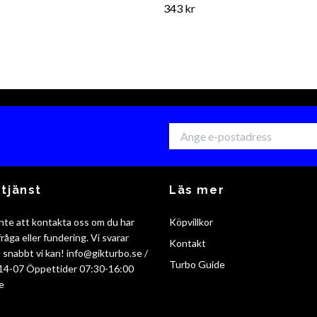
343 kr
tjänst
Läs mer
nte att kontakta oss om du har
Köpvillkor
råga eller fundering. Vi svarar
Kontakt
så snabbt vi kan!
info@gikturbo.se
/
Turbo Guide
14-07 Öppettider 07:30-16:00
e