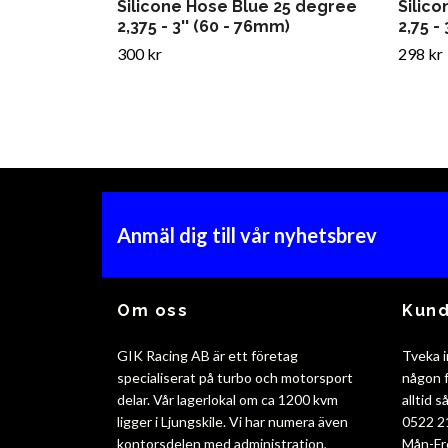
Silicone Hose Blue 25 degree
Silic
2,375 - 3'' (60 - 76mm)
2,75 -
300 kr
298 kr
Anmäl dig till vår nyhetsbrev
Om oss
Kund
GIK Racing AB är ett företag
Tveka i
specialiserat på turbo och motorsport
någon f
delar. Vår lagerlokal om ca 1200 kvm
alltid 
ligger i Ljungskile. Vi har numera även
0522 2
kontorsdelen med administration,
Mån-Fr