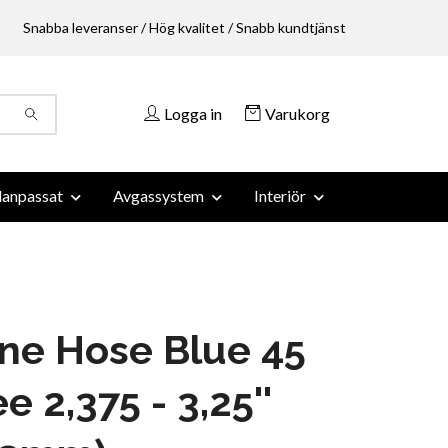
Snabba leveranser / Hög kvalitet / Snabb kundtjänst
Logga in
Varukorg
anpassat
Avgassystem
Interiör
one Hose Blue 45
e 2,375 - 3,25''