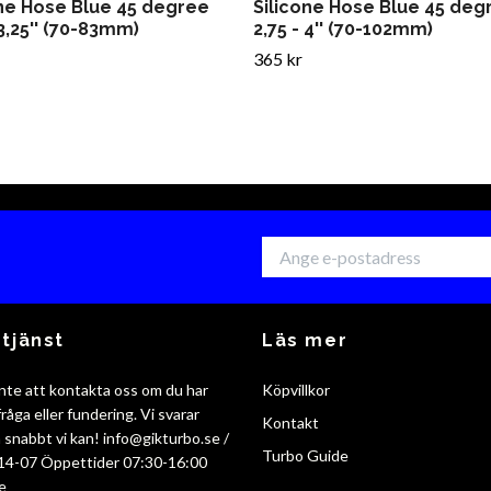
one Hose Blue 45 degree
Silicone Hose Blue 45 deg
 3,25'' (70-83mm)
2,75 - 4'' (70-102mm)
365 kr
tjänst
Läs mer
nte att kontakta oss om du har
Köpvillkor
råga eller fundering. Vi svarar
Kontakt
så snabbt vi kan!
info@gikturbo.se
/
Turbo Guide
14-07 Öppettider 07:30-16:00
e