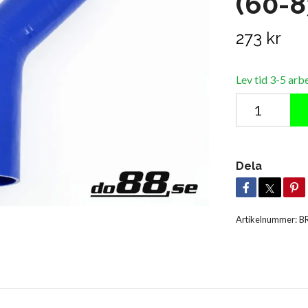
(60-
273 kr
Lev tid 3-5 arb
Dela
Artikelnummer:
B