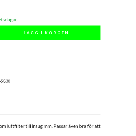
etsdagar.
LÄGG I KORGEN
45G30
 luftfilter till insug mm. Passar även bra för att