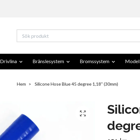
Drivlina
Bränslesystem
Bromssystem
Modell
Hem
Silicone Hose Blue 45 degree 1,18'' (30mm)
Silic
degre