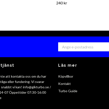
240 kr
tjänst
Läs mer
nte att kontakta oss om du har
Köpvillkor
råga eller fundering. Vi svarar
Kontakt
så snabbt vi kan!
info@gikturbo.se
/
Turbo Guide
14-07 Öppettider 07:30-16:00
e