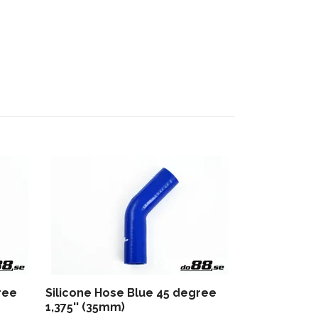
Silicone Ho
0,375'' (9,5
98 kr
ree
Silicone Hose Blue 45 degree
1,375'' (35mm)