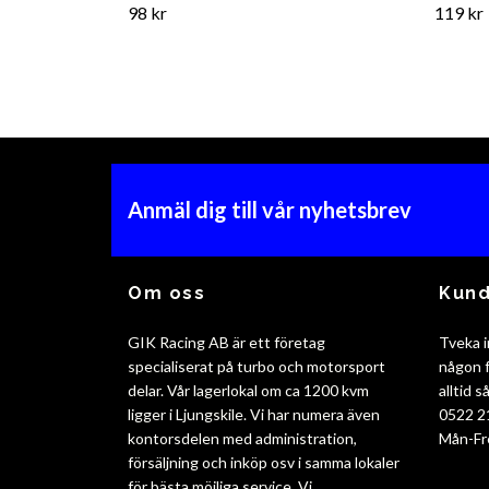
98 kr
119 kr
Anmäl dig till vår nyhetsbrev
Om oss
Kund
GIK Racing AB är ett företag
Tveka i
specialiserat på turbo och motorsport
någon f
delar. Vår lagerlokal om ca 1200 kvm
alltid 
ligger i Ljungskile. Vi har numera även
0522 2
kontorsdelen med administration,
Mån-Fr
försäljning och inköp osv i samma lokaler
för bästa möjliga service. Vi