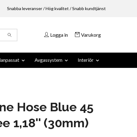
Snabba leveranser / Hög kvalitet / Snabb kundtjänst
Logga in
Varukorg
anpassat
Avgassystem
Interiör
one Hose Blue 45
e 1,18'' (30mm)