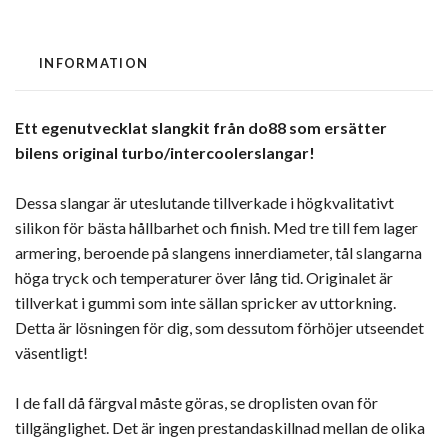
INFORMATION
Ett egenutvecklat slangkit från do88 som ersätter
bilens original turbo/intercoolerslangar!
Dessa slangar är uteslutande tillverkade i högkvalitativt
silikon för bästa hållbarhet och finish. Med tre till fem lager
armering, beroende på slangens innerdiameter, tål slangarna
höga tryck och temperaturer över lång tid. Originalet är
tillverkat i gummi som inte sällan spricker av uttorkning.
Detta är lösningen för dig, som dessutom förhöjer utseendet
väsentligt!
I de fall då färgval måste göras, se droplisten ovan för
tillgänglighet. Det är ingen prestandaskillnad mellan de olika